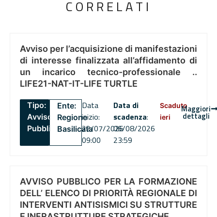
CORRELATI
Avviso per l’acquisizione di manifestazioni
di interesse finalizzata all’affidamento di
un incarico tecnico-professionale ..
LIFE21-NAT-IT-LIFE TURTLE
Data
Data di
Tipo:
Ente:
Scaduto
Maggiori
dettagli
inizio:
scadenza
:
Avviso
Regione
ieri
22/07/2026
06/08/2026
Pubblico
Basilicata
09:00
23:59
AVVISO PUBBLICO PER LA FORMAZIONE
DELL’ ELENCO DI PRIORITÀ REGIONALE DI
INTERVENTI ANTISISMICI SU STRUTTURE
E INFRASTRUTTURE STRATEGICHE