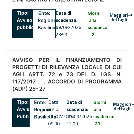
Data di
Tipo:
Ente:
Giorni
Maggiori
dettagli
scadenza
:
Avviso
Regione
alla
09/08/2026
pubblico
Basilicata
scadenza:
23:59
2
AVVISO PER IL FINANZIAMENTO DI
PROGETTI DI RILEVANZA LOCALE DI CUI
AGLI ARTT. 72 e 73 DEL D. LGS. N.
117/2017 , .. ACCORDO DI PROGRAMMA
(ADP) 25- 27
Data
Data di
Tipo:
Ente:
Giorni
Maggiori
dettagli
inizio:
scadenza
:
Avviso
Regione
alla
16/07/2026
09/09/2026
Pubblico
Basilicata
scadenza:
09:00
12:00
33