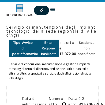
Servizio di manutenzione degli impianti
tecnologici della sede regionale di Villa
d’Agri
Importo
Tipo: Avviso
Ente:
Scadenza
€
di
Regione
non
13.872,00
postinformazione
Basilicata
specificata
Servizio di conduzione, manutenzione e gestione impianti
tecnologici (termici, di termoventilazione, idrico-sanitari e
affini, elettrici e speciali) a servizio degli uffici regionali siti a
Villa d’Agri
Data di
Numero
Data
CIG:
pubblicazione:
atto:
atto:
B1A20EE2C6