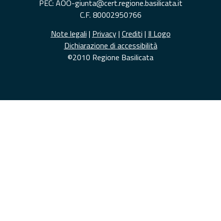
PEC: AOO-giunta@cert.regione.basilicata.it
C.F. 80002950766
Note legali
|
Privacy
|
Crediti
|
Il Logo
Dichiarazione di accessibilità
©2010 Regione Basilicata