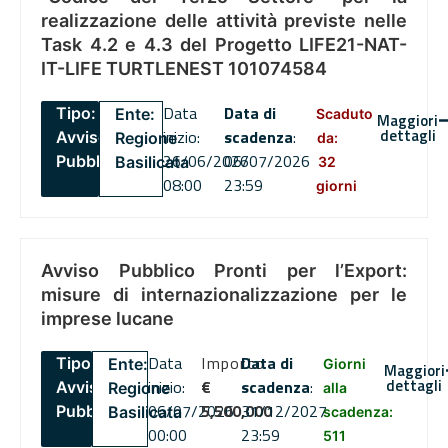
realizzazione delle attività previste nelle
Task 4.2 e 4.3 del Progetto LIFE21-NAT-
IT-LIFE TURTLENEST 101074584
Data
Data di
Tipo:
Ente:
Scaduto
Maggiori
dettagli
inizio:
scadenza
:
Avviso
Regione
da:
26/06/2026
06/07/2026
Pubblico
Basilicata
32
08:00
23:59
giorni
Avviso Pubblico Pronti per l’Export:
misure di internazionalizzazione per le
imprese lucane
Data
Importo
Data di
Tipo:
Ente:
Giorni
Maggiori
dettagli
inizio:
€
scadenza
:
Avviso
Regione
alla
06/07/2026
5,500,000
31/12/2027
Pubblico
Basilicata
scadenza:
00:00
23:59
511