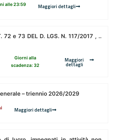
i alle 23:59
Maggiori dettagli
 e 73 DEL D. LGS. N. 117/2017 , ..
Giorni alla
Maggiori
dettagli
scadenza: 32
Generale – triennio 2026/2029
ni
Maggiori dettagli
 di lucro, impegnati in attività non