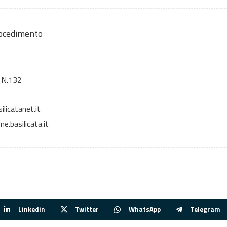
rocedimento
 N.132
licatanet.it
e.basilicata.it
Linkedin
Twitter
WhatsApp
Telegram