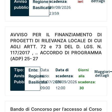
dettagli
scadenza
:
Avviso
Regione
ieri
09/08/2026
pubblico
Basilicata
23:59
AVVISO PER IL FINANZIAMENTO DI
PROGETTI DI RILEVANZA LOCALE DI CUI
AGLI ARTT. 72 e 73 DEL D. LGS. N.
117/2017 , .. ACCORDO DI PROGRAMMA
(ADP) 25- 27
Data
Data di
Tipo:
Ente:
Giorni
Maggiori
dettagli
inizio:
scadenza
:
Avviso
Regione
alla
16/07/2026
09/09/2026
Pubblico
Basilicata
scadenza:
09:00
12:00
30
Bando di Concorso per l’accesso al Corso