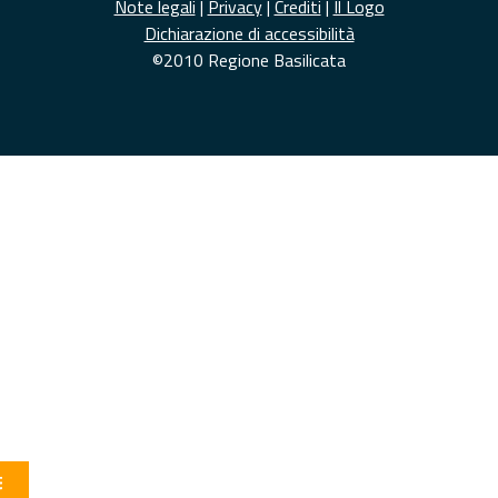
Note legali
|
Privacy
|
Crediti
|
Il Logo
Dichiarazione di accessibilità
©2010 Regione Basilicata