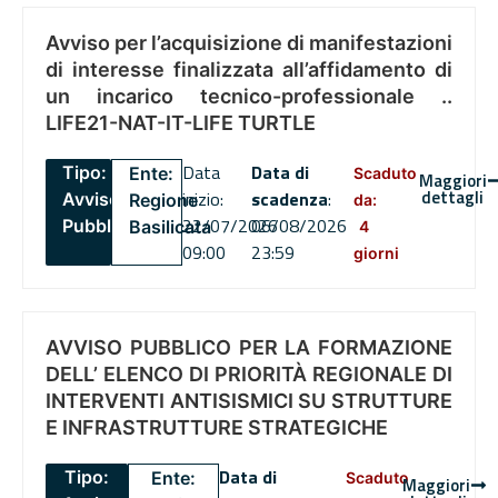
Avviso per l’acquisizione di manifestazioni
di interesse finalizzata all’affidamento di
un incarico tecnico-professionale ..
LIFE21-NAT-IT-LIFE TURTLE
Data
Data di
Tipo:
Ente:
Scaduto
Maggiori
dettagli
inizio:
scadenza
:
Avviso
Regione
da:
22/07/2026
06/08/2026
Pubblico
Basilicata
4
09:00
23:59
giorni
AVVISO PUBBLICO PER LA FORMAZIONE
DELL’ ELENCO DI PRIORITÀ REGIONALE DI
INTERVENTI ANTISISMICI SU STRUTTURE
E INFRASTRUTTURE STRATEGICHE
Data di
Tipo:
Ente:
Scaduto
Maggiori