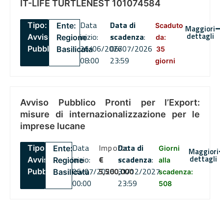
IT-LIFE TURTLENEST 101074584
Data
Data di
Tipo:
Ente:
Scaduto
Maggiori
dettagli
inizio:
scadenza
:
Avviso
Regione
da:
26/06/2026
06/07/2026
Pubblico
Basilicata
35
08:00
23:59
giorni
Avviso Pubblico Pronti per l’Export:
misure di internazionalizzazione per le
imprese lucane
Data
Importo
Data di
Tipo:
Ente:
Giorni
Maggiori
dettagli
inizio:
€
scadenza
:
Avviso
Regione
alla
06/07/2026
5,500,000
31/12/2027
Pubblico
Basilicata
scadenza:
00:00
23:59
508