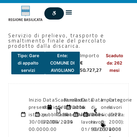
Servizio di prelievo, trasporto e
smaltimento finale del percolato
prodotto dalla discarica.
Importo
Tipo: Gare
Ente:
Scaduto
€
di appalto
COMUNE DI
da: 262
50.727,27
servizi
AVIGLIANO
mesi
Inizio
Data
Scadenza:
Numero
Data
Data
Data
Importo
Categorie
presentazione
di
15/09/2004
atto:
atto:
di
di
oneri
lavori
istanze:
pubblicazione:
10:00
determinazione
30/08/2004
inizio
fine
sicurezza:
(DPR
30/08/2004
30/08/2004
239
lavori:
lavori:
0
2000):
00:00
00:00
01/10/2004
30/09/2006
0000
-