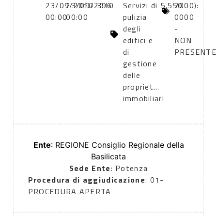
23/09/2010
23/09/2010
396
Servizi di
5.550
2000):
00:00
00:00
pulizia
0000
degli
-
edifici e
NON
di
PRESENTE
gestione
delle
propriet…
immobiliari
Ente
: REGIONE Consiglio Regionale della
Basilicata
Sede Ente
: Potenza
Procedura di aggiudicazione
: 01-
PROCEDURA APERTA