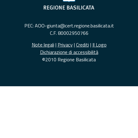
PEC: AOO-giunta@cert.regione.basilicata.it
C.F. 80002950766
Note legali
|
Privacy
|
Crediti
|
Il Logo
Dichiarazione di accessibilità
©2010 Regione Basilicata