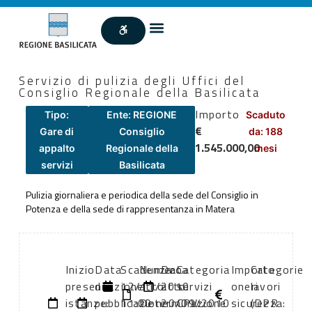
Servizio di pulizia degli Uffici del
Consiglio Regionale della Basilicata
Importo
Tipo:
Ente: REGIONE
Scaduto
€
Gare di
Consiglio
da: 188
1.545.000,00
appalto
Regionale della
mesi
servizi
Basilicata
Pulizia giornaliera e periodica della sede del Consiglio in
Potenza e della sede di rappresentanza in Matera
Inizio
Data
Scadenza:
Numero
Data
Categoria
Importo
Categorie
presentazione
di
12/11/2010
atto:
atto:
servizi
oneri
lavori
istanze:
pubblicazione:
11:00
Determinazione
20/09/2010
CPV:
sicurezza:
(DPR