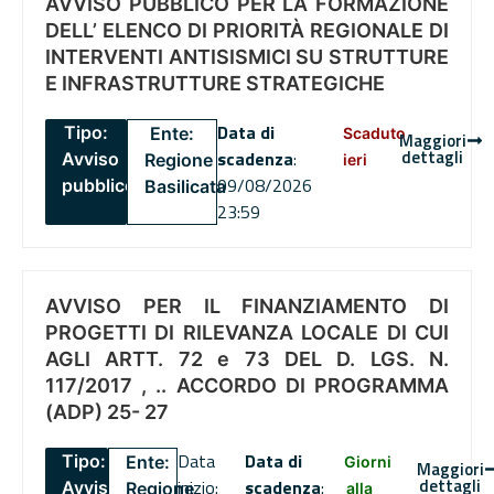
AVVISO PUBBLICO PER LA FORMAZIONE
DELL’ ELENCO DI PRIORITÀ REGIONALE DI
INTERVENTI ANTISISMICI SU STRUTTURE
E INFRASTRUTTURE STRATEGICHE
Data di
Tipo:
Ente:
Scaduto
Maggiori
dettagli
scadenza
:
Avviso
Regione
ieri
09/08/2026
pubblico
Basilicata
23:59
AVVISO PER IL FINANZIAMENTO DI
PROGETTI DI RILEVANZA LOCALE DI CUI
AGLI ARTT. 72 e 73 DEL D. LGS. N.
117/2017 , .. ACCORDO DI PROGRAMMA
(ADP) 25- 27
Data
Data di
Tipo:
Ente:
Giorni
Maggiori
dettagli
inizio:
scadenza
:
Avviso
Regione
alla