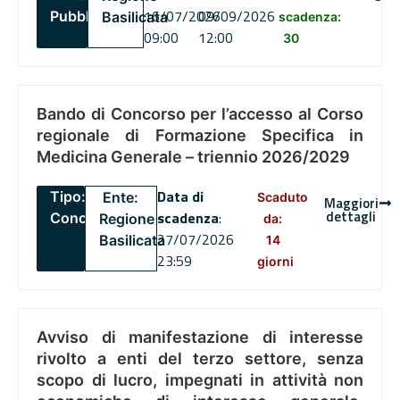
16/07/2026
09/09/2026
Pubblico
Basilicata
scadenza:
09:00
12:00
30
Bando di Concorso per l’accesso al Corso
regionale di Formazione Specifica in
Medicina Generale – triennio 2026/2029
Data di
Tipo:
Ente:
Scaduto
Maggiori
dettagli
scadenza
:
Concorsi
Regione
da:
27/07/2026
Basilicata
14
23:59
giorni
Avviso di manifestazione di interesse
rivolto a enti del terzo settore, senza
scopo di lucro, impegnati in attività non