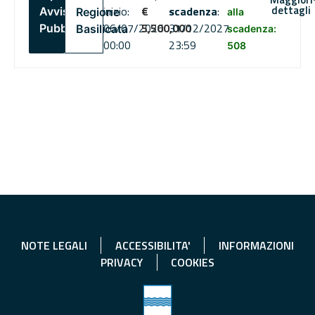
dettagli
inizio:
€
scadenza
:
Avviso
Regione
alla
06/07/2026
5,500,000
31/12/2027
Pubblico
Basilicata
scadenza:
00:00
23:59
508
NOTE LEGALI
ACCESSIBILITA'
INFORMAZIONI
PRIVACY
COOKIES