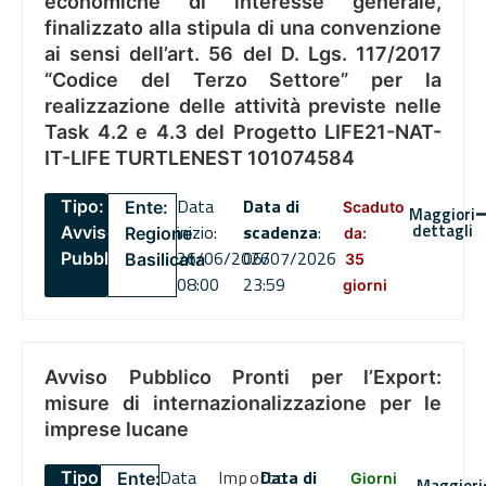
economiche di interesse generale,
finalizzato alla stipula di una convenzione
ai sensi dell’art. 56 del D. Lgs. 117/2017
“Codice del Terzo Settore” per la
realizzazione delle attività previste nelle
Task 4.2 e 4.3 del Progetto LIFE21-NAT-
IT-LIFE TURTLENEST 101074584
Data
Data di
Tipo:
Ente:
Scaduto
Maggiori
dettagli
inizio:
scadenza
:
Avviso
Regione
da:
26/06/2026
06/07/2026
Pubblico
Basilicata
35
08:00
23:59
giorni
Avviso Pubblico Pronti per l’Export:
misure di internazionalizzazione per le
imprese lucane
Data
Importo
Data di
Tipo:
Ente:
Giorni
Maggiori