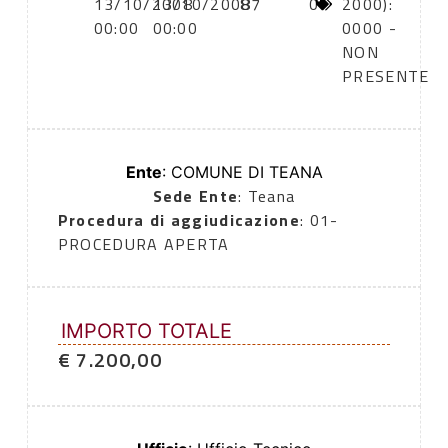
13/10/2008
13/10/2008
87
0
2000):
00:00
00:00
0000 -
NON
PRESENTE
Ente
: COMUNE DI TEANA
Sede Ente
: Teana
Procedura di aggiudicazione
: 01-
PROCEDURA APERTA
IMPORTO TOTALE
€ 7.200,00