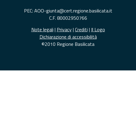
PEC: AOO-giunta@cert.regione.basilicata.it
C.F. 80002950766
Note legali
|
Privacy
|
Crediti
|
Il Logo
Dichiarazione di accessibilità
©2010 Regione Basilicata