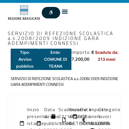
SERVIZIO DI REFEZIONE SCOLASTICA
a.s.2008/2009 INDIZIONE GARA
ADEMPIMENTI CONNESSI
Importo
€
Tipo:
Ente:
Scaduto da:
7.200,00
Avviso
COMUNE DI
213 mesi
pubblico
TEANA
SERVIZIO DI REFEZIONE SCOLASTICA a.s.2008/2009 INDIZIONE
GARA ADEMPIMENTI CONNESSI
Inizio
Data
Scadenza:
Numero
Data
Importo
Categorie
presentazione
di
27/10/2008
atto:
atto:
oneri
lavori
istanze:
pubblicazione:
11:00
DETERMINA
10/10/2008
sicurezza:
(DPR