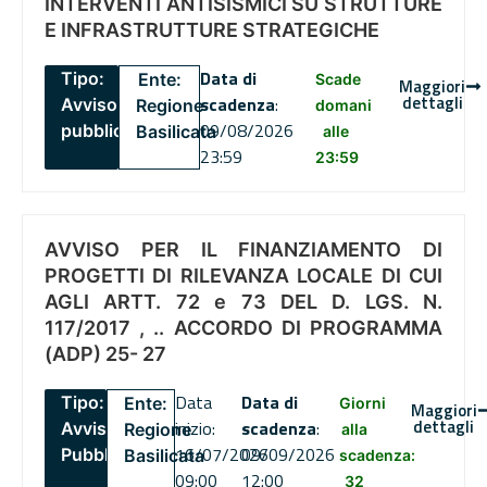
INTERVENTI ANTISISMICI SU STRUTTURE
E INFRASTRUTTURE STRATEGICHE
Data di
Tipo:
Ente:
Scade
Maggiori
dettagli
scadenza
:
Avviso
Regione
domani
09/08/2026
pubblico
Basilicata
alle
23:59
23:59
AVVISO PER IL FINANZIAMENTO DI
PROGETTI DI RILEVANZA LOCALE DI CUI
AGLI ARTT. 72 e 73 DEL D. LGS. N.
117/2017 , .. ACCORDO DI PROGRAMMA
(ADP) 25- 27
Data
Data di
Tipo:
Ente:
Giorni
Maggiori
dettagli
inizio:
scadenza
:
Avviso
Regione
alla
16/07/2026
09/09/2026
Pubblico
Basilicata
scadenza:
09:00
12:00
32