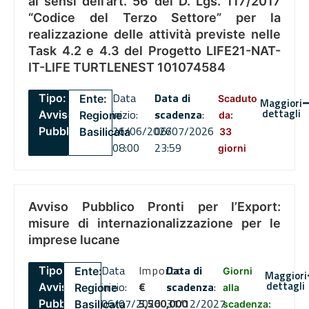
ai sensi dell’art. 56 del D. Lgs. 117/2017
“Codice del Terzo Settore” per la
realizzazione delle attività previste nelle
Task 4.2 e 4.3 del Progetto LIFE21-NAT-
IT-LIFE TURTLENEST 101074584
Data
Data di
Tipo:
Ente:
Scaduto
Maggiori
dettagli
inizio:
scadenza
:
Avviso
Regione
da:
26/06/2026
06/07/2026
Pubblico
Basilicata
33
08:00
23:59
giorni
Avviso Pubblico Pronti per l’Export:
misure di internazionalizzazione per le
imprese lucane
Data
Importo
Data di
Tipo:
Ente:
Giorni
Maggiori
dettagli
inizio:
€
scadenza
:
Avviso
Regione
alla
06/07/2026
5,500,000
31/12/2027
Pubblico
Basilicata
scadenza: