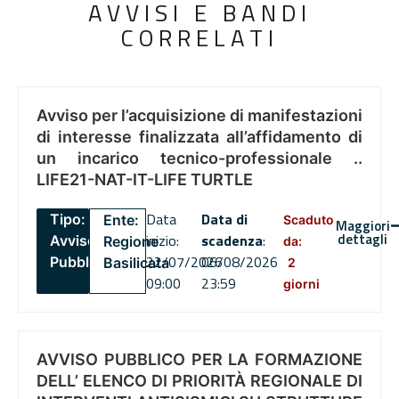
AVVISI E BANDI
CORRELATI
Avviso per l’acquisizione di manifestazioni
di interesse finalizzata all’affidamento di
un incarico tecnico-professionale ..
LIFE21-NAT-IT-LIFE TURTLE
Data
Data di
Tipo:
Ente:
Scaduto
Maggiori
dettagli
inizio:
scadenza
:
Avviso
Regione
da:
22/07/2026
06/08/2026
Pubblico
Basilicata
2
09:00
23:59
giorni
AVVISO PUBBLICO PER LA FORMAZIONE
DELL’ ELENCO DI PRIORITÀ REGIONALE DI