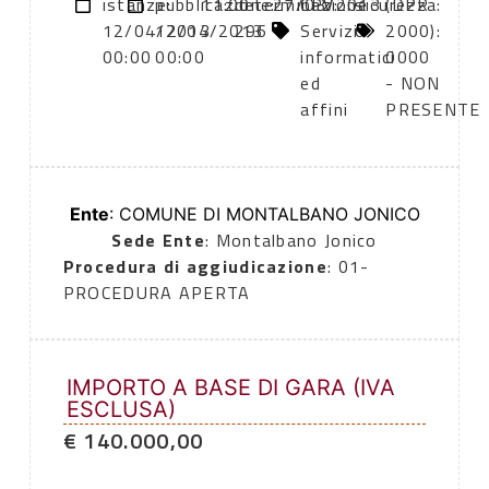
istanze:
pubblicazione:
11:00
determinazione
27/03/2013
CPV:
sicurezza:
(DPR
12/04/2013
12/04/2013
296
Servizi
0
2000):
00:00
00:00
informatici
0000
ed
- NON
affini
PRESENTE
Ente
: COMUNE DI MONTALBANO JONICO
Sede Ente
: Montalbano Jonico
Procedura di aggiudicazione
: 01-
PROCEDURA APERTA
IMPORTO A BASE DI GARA (IVA
ESCLUSA)
€ 140.000,00