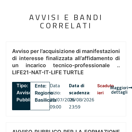
AVVISI E BANDI
CORRELATI
Avviso per l’acquisizione di manifestazioni
di interesse finalizzata all’affidamento di
un incarico tecnico-professionale ..
LIFE21-NAT-IT-LIFE TURTLE
Data
Data di
Tipo:
Ente:
Scaduto
Maggiori
dettagli
inizio:
scadenza
:
Avviso
Regione
ieri
22/07/2026
06/08/2026
Pubblico
Basilicata
09:00
23:59
AVVISO PUBBLICO PER LA FORMAZIONE