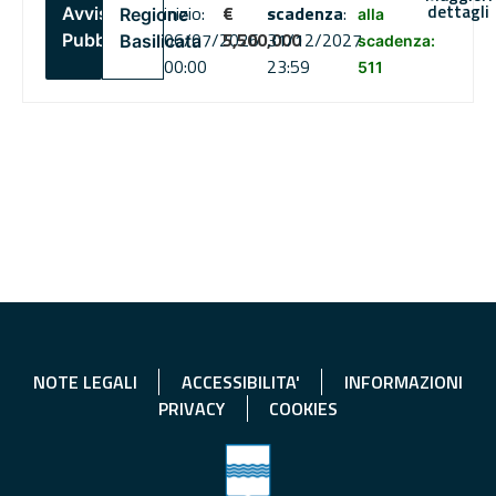
dettagli
inizio:
€
scadenza
:
Avviso
Regione
alla
06/07/2026
5,500,000
31/12/2027
Pubblico
Basilicata
scadenza:
00:00
23:59
511
NOTE LEGALI
ACCESSIBILITA'
INFORMAZIONI
PRIVACY
COOKIES