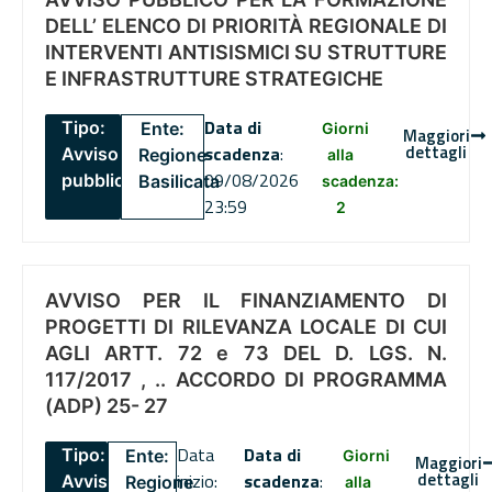
DELL’ ELENCO DI PRIORITÀ REGIONALE DI
INTERVENTI ANTISISMICI SU STRUTTURE
E INFRASTRUTTURE STRATEGICHE
Data di
Tipo:
Ente:
Giorni
Maggiori
dettagli
scadenza
:
Avviso
Regione
alla
09/08/2026
pubblico
Basilicata
scadenza:
23:59
2
AVVISO PER IL FINANZIAMENTO DI
PROGETTI DI RILEVANZA LOCALE DI CUI
AGLI ARTT. 72 e 73 DEL D. LGS. N.
117/2017 , .. ACCORDO DI PROGRAMMA
(ADP) 25- 27
Data
Data di
Tipo:
Ente:
Giorni
Maggiori
dettagli
inizio:
scadenza
:
Avviso
Regione
alla