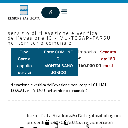
servizio di rilevazione e verifica
dell’evasione ICI-IMU-TOSAP-TARSU
nel territorio comunale
Importo
Tipo:
Ente: COMUNE
Scaduto
€
Gare di
DI
da: 159
140.000,00
appalto
MONTALBANO
mesi
servizi
JONICO
rilevazione e verifica dell’evasione per i cespiti I.C.I., I.M.U.,
T.O.S.A.P. e T.A.R.S.U. nel territorio comunale”.
Inizio
Data
Scadenza:
Numero
Data
Categoria
Importo
Categorie
presentazione
di
30/04/2013
atto:
atto:
servizi
oneri
lavori