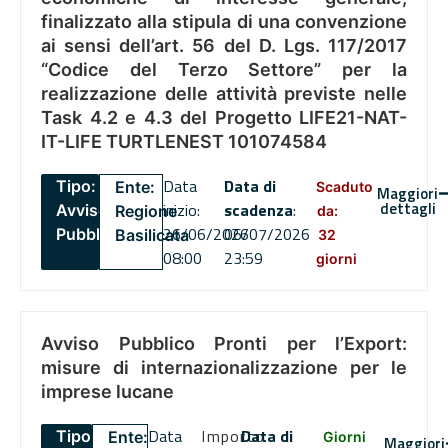
finalizzato alla stipula di una convenzione
ai sensi dell’art. 56 del D. Lgs. 117/2017
“Codice del Terzo Settore” per la
realizzazione delle attività previste nelle
Task 4.2 e 4.3 del Progetto LIFE21-NAT-
IT-LIFE TURTLENEST 101074584
Data
Data di
Tipo:
Ente:
Scaduto
Maggiori
dettagli
inizio:
scadenza
:
Avviso
Regione
da:
26/06/2026
06/07/2026
Pubblico
Basilicata
32
08:00
23:59
giorni
Avviso Pubblico Pronti per l’Export:
misure di internazionalizzazione per le
imprese lucane
Data
Importo
Data di
Tipo:
Ente:
Giorni
Maggiori