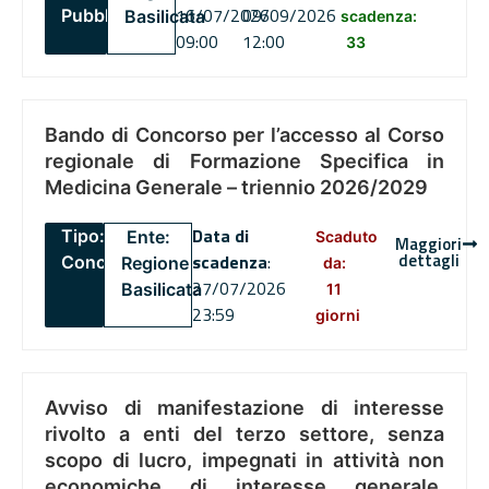
16/07/2026
09/09/2026
Pubblico
Basilicata
scadenza:
09:00
12:00
33
Bando di Concorso per l’accesso al Corso
regionale di Formazione Specifica in
Medicina Generale – triennio 2026/2029
Data di
Tipo:
Ente:
Scaduto
Maggiori
dettagli
scadenza
:
Concorsi
Regione
da:
27/07/2026
Basilicata
11
23:59
giorni
Avviso di manifestazione di interesse
rivolto a enti del terzo settore, senza
scopo di lucro, impegnati in attività non
economiche di interesse generale,