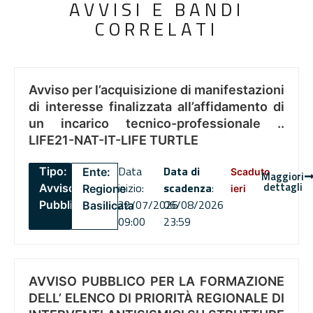
AVVISI E BANDI
CORRELATI
Avviso per l’acquisizione di manifestazioni
di interesse finalizzata all’affidamento di
un incarico tecnico-professionale ..
LIFE21-NAT-IT-LIFE TURTLE
Data
Data di
Tipo:
Ente:
Scaduto
Maggiori
dettagli
inizio:
scadenza
:
Avviso
Regione
ieri
22/07/2026
06/08/2026
Pubblico
Basilicata
09:00
23:59
AVVISO PUBBLICO PER LA FORMAZIONE
DELL’ ELENCO DI PRIORITÀ REGIONALE DI