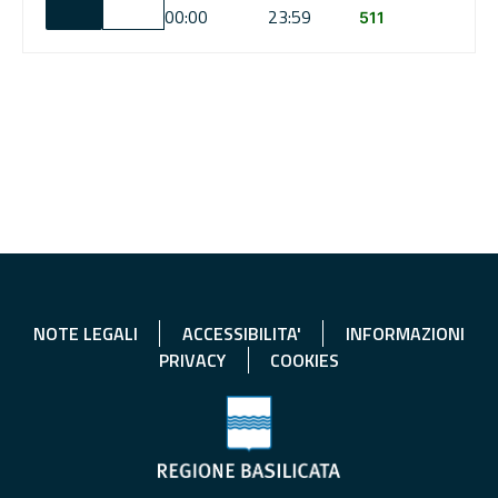
00:00
23:59
511
NOTE LEGALI
ACCESSIBILITA'
INFORMAZIONI
PRIVACY
COOKIES