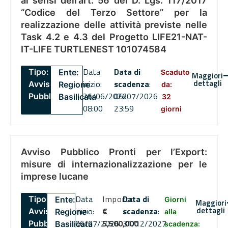
ai sensi dell’art. 56 del D. Lgs. 117/2017
“Codice del Terzo Settore” per la
realizzazione delle attività previste nelle
Task 4.2 e 4.3 del Progetto LIFE21-NAT-
IT-LIFE TURTLENEST 101074584
Data
Data di
Tipo:
Ente:
Scaduto
Maggiori
dettagli
inizio:
scadenza
:
Avviso
Regione
da:
26/06/2026
06/07/2026
Pubblico
Basilicata
32
08:00
23:59
giorni
Avviso Pubblico Pronti per l’Export:
misure di internazionalizzazione per le
imprese lucane
Data
Importo
Data di
Tipo:
Ente:
Giorni
Maggiori
dettagli
inizio:
€
scadenza
:
Avviso
Regione
alla
06/07/2026
5,500,000
31/12/2027
Pubblico
Basilicata
scadenza: