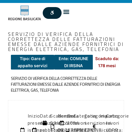
SERVIZIO DI VERIFICA DELLA
CORRETTEZZA DELLE FATTURAZIONI
EMESSE DALLE AZIENDE FORNITRICI DI
ENERGIA ELETTRICA, GAS, TELEFONIA
Tipo: Gare di
Ente: COMUNE
Scaduto da:
appalto servizi
DI IRSINA
178 mesi
SERVIZIO DI VERIFICA DELLA CORRETTEZZA DELLE
FATTURAZIONI EMESSE DALLE AZIENDE FORNITRICI DI ENERGIA
ELETTRICA, GAS, TELEFONIA
Inizio
Data
Scadenza:
Numero
Data
Categoria
Categoria
Importo
Categorie
presentazione
di
03/10/2011
atto:
atto:
lavori
servizi
oneri
lavori
istanze:
pubblicazione:
11:00
DETERMINAZIONE
13/09/2011
CPV:
CPV:
sicurezza:
(DPR