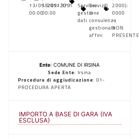
13/09/2011
13/09/2011
373
Servizio
Servizi
0
2000):
00:00
00:00
gestione
di
0000
dati
consulenza
-
gestionale
NON
affini
PRESENT
Ente
: COMUNE DI IRSINA
Sede Ente
: Irsina
Procedura di aggiudicazione
: 01-
PROCEDURA APERTA
IMPORTO A BASE DI GARA (IVA
ESCLUSA)