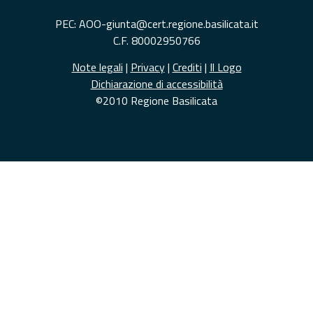
PEC: AOO-giunta@cert.regione.basilicata.it
C.F. 80002950766
Note legali
|
Privacy
|
Crediti
|
Il Logo
Dichiarazione di accessibilità
©2010 Regione Basilicata