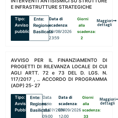
INTERVENTI ANTISISMICI SU STRUTTURE
E INFRASTRUTTURE STRATEGICHE
Data di
Tipo:
Ente:
Giorni
Maggiori
dettagli
scadenza
:
Avviso
Regione
alla
09/08/2026
pubblico
Basilicata
scadenza:
23:59
2
AVVISO PER IL FINANZIAMENTO DI
PROGETTI DI RILEVANZA LOCALE DI CUI
AGLI ARTT. 72 e 73 DEL D. LGS. N.
117/2017 , .. ACCORDO DI PROGRAMMA
(ADP) 25- 27
Data
Data di
Tipo:
Ente:
Giorni
Maggiori
dettagli
inizio:
scadenza
:
Avviso
Regione
alla
16/07/2026
09/09/2026
Pubblico
Basilicata
scadenza:
09:00
12:00
33