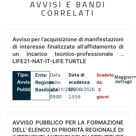
AVVISI E BANDI
CORRELATI
Avviso per l’acquisizione di manifestazioni
di interesse finalizzata all’affidamento di
un incarico tecnico-professionale ..
LIFE21-NAT-IT-LIFE TURTLE
Data
Data di
Tipo:
Ente:
Scaduto
Maggiori
dettagli
inizio:
scadenza
:
Avviso
Regione
da:
22/07/2026
06/08/2026
Pubblico
Basilicata
3
09:00
23:59
giorni
AVVISO PUBBLICO PER LA FORMAZIONE
DELL’ ELENCO DI PRIORITÀ REGIONALE DI