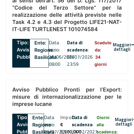
ai sensi dell’art. 56 del D. Lgs. 117/2017
“Codice del Terzo Settore” per la
realizzazione delle attività previste nelle
Task 4.2 e 4.3 del Progetto LIFE21-NAT-
IT-LIFE TURTLENEST 101074584
Data
Data di
Tipo:
Ente:
Scaduto
Maggiori
dettagli
inizio:
scadenza
:
Avviso
Regione
da:
26/06/2026
06/07/2026
Pubblico
Basilicata
34
08:00
23:59
giorni
Avviso Pubblico Pronti per l’Export:
misure di internazionalizzazione per le
imprese lucane
Data
Importo
Data di
Tipo:
Ente:
Giorni
Maggiori
dettagli
inizio:
€
scadenza
:
Avviso
Regione
alla
06/07/2026
5,500,000
31/12/2027
Pubblico
Basilicata
scadenza: