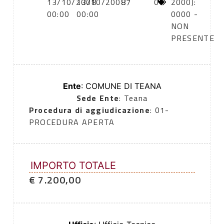
13/10/2008
13/10/2008
87
0
2000):
00:00
00:00
0000 -
NON
PRESENTE
Ente
: COMUNE DI TEANA
Sede Ente
: Teana
Procedura di aggiudicazione
: 01-
PROCEDURA APERTA
IMPORTO TOTALE
€ 7.200,00