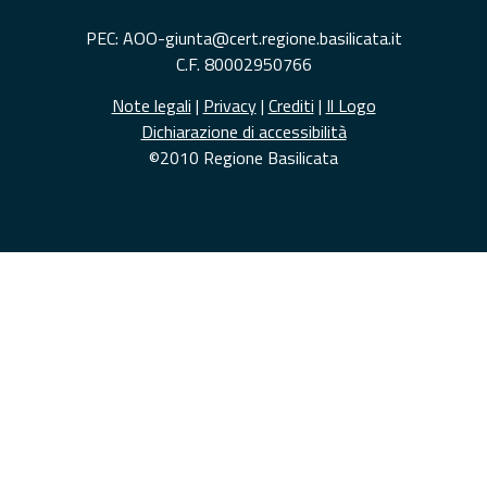
PEC: AOO-giunta@cert.regione.basilicata.it
C.F. 80002950766
Note legali
|
Privacy
|
Crediti
|
Il Logo
Dichiarazione di accessibilità
©2010 Regione Basilicata