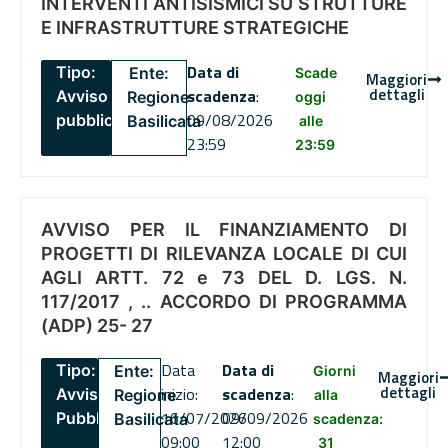
INTERVENTI ANTISISMICI SU STRUTTURE
E INFRASTRUTTURE STRATEGICHE
Data di
Tipo:
Ente:
Scade
Maggiori
dettagli
scadenza
:
Avviso
Regione
oggi
09/08/2026
pubblico
Basilicata
alle
23:59
23:59
AVVISO PER IL FINANZIAMENTO DI
PROGETTI DI RILEVANZA LOCALE DI CUI
AGLI ARTT. 72 e 73 DEL D. LGS. N.
117/2017 , .. ACCORDO DI PROGRAMMA
(ADP) 25- 27
Data
Data di
Tipo:
Ente:
Giorni
Maggiori
dettagli
inizio:
scadenza
:
Avviso
Regione
alla
16/07/2026
09/09/2026
Pubblico
Basilicata
scadenza:
09:00
12:00
31