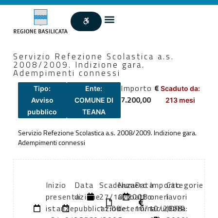
Servizio Refezione Scolastica a.s.
2008/2009. Indizione gara.
Adempimenti connessi
Importo
€
Tipo:
Ente:
Scaduto da:
7.200,00
Avviso
COMUNE DI
213 mesi
pubblico
TEANA
Servizio Refezione Scolastica a.s. 2008/2009. Indizione gara.
Adempimenti connessi
Inizio
Data
Scadenza:
Numero
Data
Importo
Categorie
presentazione
di
27/10/2008
atto:
atto:
oneri
lavori
istanze:
pubblicazione:
11:00
determina
10/10/2008
sicurezza:
(DPR