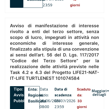
23:59
giorni
Avviso di manifestazione di interesse
rivolto a enti del terzo settore, senza
scopo di lucro, impegnati in attività non
economiche di interesse generale,
finalizzato alla stipula di una convenzione
ai sensi dell’art. 56 del D. Lgs. 117/2017
“Codice del Terzo Settore” per la
realizzazione delle attività previste nelle
Task 4.2 e 4.3 del Progetto LIFE21-NAT-
IT-LIFE TURTLENEST 101074584
Data
Data di
Tipo:
Ente:
Scaduto
Maggiori
dettagli
inizio:
scadenza
:
Avviso
Regione
da:
26/06/2026
06/07/2026
Pubblico
Basilicata
33
08:00
23:59
giorni