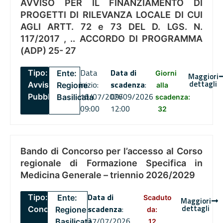
AVVISO PER IL FINANZIAMENTO DI
PROGETTI DI RILEVANZA LOCALE DI CUI
AGLI ARTT. 72 e 73 DEL D. LGS. N.
117/2017 , .. ACCORDO DI PROGRAMMA
(ADP) 25- 27
Data
Data di
Tipo:
Ente:
Giorni
Maggiori
dettagli
inizio:
scadenza
:
Avviso
Regione
alla
16/07/2026
09/09/2026
Pubblico
Basilicata
scadenza:
09:00
12:00
32
Bando di Concorso per l’accesso al Corso
regionale di Formazione Specifica in
Medicina Generale – triennio 2026/2029
Data di
Tipo:
Ente:
Scaduto
Maggiori
dettagli
scadenza
:
Concorsi
Regione
da:
27/07/2026
Basilicata
12