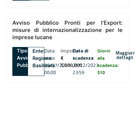
Avviso Pubblico Pronti per l’Export:
misure di internazionalizzazione per le
imprese lucane
Data
Importo
Data di
Tipo:
Ente:
Giorni
Maggiori
dettagli
inizio:
€
scadenza
:
Avviso
Regione
alla
06/07/2026
5,500,000
31/12/2027
Pubblico
Basilicata
scadenza:
00:00
23:59
510