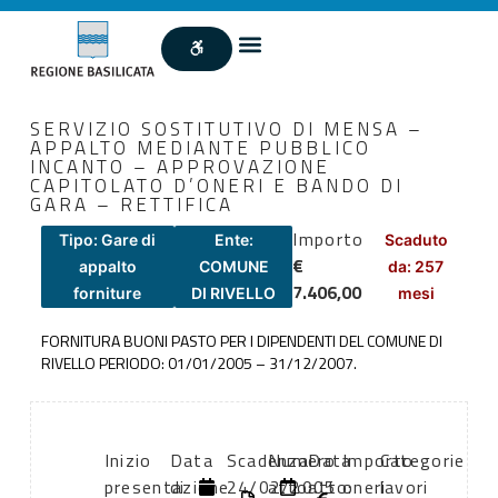
SERVIZIO SOSTITUTIVO DI MENSA –
APPALTO MEDIANTE PUBBLICO
INCANTO – APPROVAZIONE
CAPITOLATO D’ONERI E BANDO DI
GARA – RETTIFICA
Importo
Tipo: Gare di
Ente:
Scaduto
€
appalto
COMUNE
da: 257
7.406,00
forniture
DI RIVELLO
mesi
FORNITURA BUONI PASTO PER I DIPENDENTI DEL COMUNE DI
RIVELLO PERIODO: 01/01/2005 – 31/12/2007.
Inizio
Data
Scadenza:
Numero
Data
Importo
Categorie
presentazione
di
24/02/2005
atto:
atto:
oneri
lavori