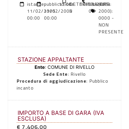
istanze:
pubblicazione:
11:00
DETERMINA
10/02/2005
sicurezza:
(DPR
11/02/2005
11/02/2005
8
0
2000):
00:00
00:00
0000 -
NON
PRESENTE
STAZIONE APPALTANTE
Ente
: COMUNE DI RIVELLO
Sede Ente
: Rivello
Procedura di aggiudicazione
: Pubblico
incanto
IMPORTO A BASE DI GARA (IVA
ESCLUSA)
€ 7.406,00