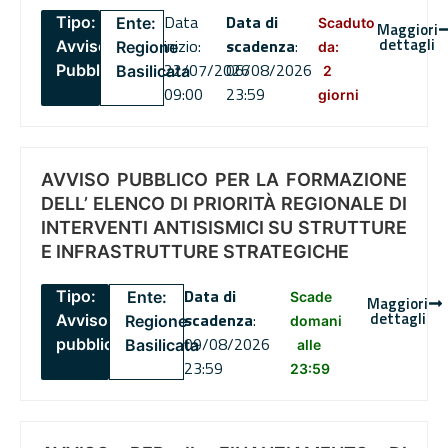
Data
Data di
Tipo:
Ente:
Scaduto
Maggiori
dettagli
inizio:
scadenza
:
Avviso
Regione
da:
22/07/2026
06/08/2026
Pubblico
Basilicata
2
09:00
23:59
giorni
AVVISO PUBBLICO PER LA FORMAZIONE
DELL’ ELENCO DI PRIORITÀ REGIONALE DI
INTERVENTI ANTISISMICI SU STRUTTURE
E INFRASTRUTTURE STRATEGICHE
Data di
Tipo:
Ente:
Scade
Maggiori
dettagli
scadenza
:
Avviso
Regione
domani
09/08/2026
pubblico
Basilicata
alle
23:59
23:59