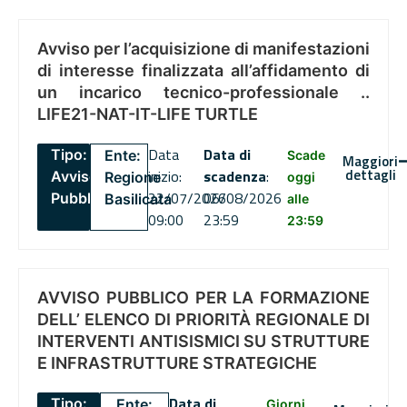
Avviso per l’acquisizione di manifestazioni
di interesse finalizzata all’affidamento di
un incarico tecnico-professionale ..
LIFE21-NAT-IT-LIFE TURTLE
Data
Data di
Tipo:
Ente:
Scade
Maggiori
dettagli
inizio:
scadenza
:
Avviso
Regione
oggi
22/07/2026
06/08/2026
Pubblico
Basilicata
alle
09:00
23:59
23:59
AVVISO PUBBLICO PER LA FORMAZIONE
DELL’ ELENCO DI PRIORITÀ REGIONALE DI
INTERVENTI ANTISISMICI SU STRUTTURE
E INFRASTRUTTURE STRATEGICHE
Data di
Tipo:
Ente:
Giorni