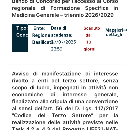
Bando di Concorso per l’accesso al Corso
regionale di Formazione Specifica in
Medicina Generale – triennio 2026/2029
Data di
Tipo:
Ente:
Scaduto
Maggiori
dettagli
scadenza
:
Concorsi
Regione
da:
27/07/2026
Basilicata
10
23:59
giorni
Avviso di manifestazione di interesse
rivolto a enti del terzo settore, senza
scopo di lucro, impegnati in attività non
economiche di interesse generale,
finalizzato alla stipula di una convenzione
ai sensi dell’art. 56 del D. Lgs. 117/2017
“Codice del Terzo Settore” per la
realizzazione delle attività previste nelle
Task 4.2 e 4.3 del Progetto LIFE21-NAT-