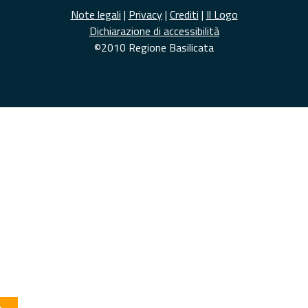
Note legali
|
Privacy
|
Crediti
|
Il Logo
Dichiarazione di accessibilità
©2010 Regione Basilicata