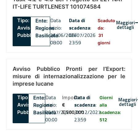
IT-LIFE TURTLENEST 101074584
Data
Data di
Tipo:
Ente:
Scaduto
Maggiori
dettagli
inizio:
scadenza
:
Avviso
Regione
da:
26/06/2026
06/07/2026
Pubblico
Basilicata
31
08:00
23:59
giorni
Avviso Pubblico Pronti per l’Export:
misure di internazionalizzazione per le
imprese lucane
Data
Importo
Data di
Tipo:
Ente:
Giorni
Maggiori
dettagli
inizio:
€
scadenza
:
Avviso
Regione
alla
06/07/2026
5,500,000
31/12/2027
Pubblico
Basilicata
scadenza:
00:00
23:59
512