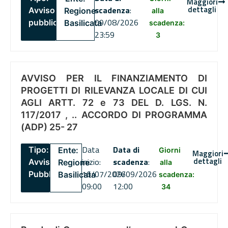
Maggiori
dettagli
scadenza
:
Avviso
Regione
alla
09/08/2026
pubblico
Basilicata
scadenza:
23:59
3
AVVISO PER IL FINANZIAMENTO DI
PROGETTI DI RILEVANZA LOCALE DI CUI
AGLI ARTT. 72 e 73 DEL D. LGS. N.
117/2017 , .. ACCORDO DI PROGRAMMA
(ADP) 25- 27
Data
Data di
Tipo:
Ente:
Giorni
Maggiori
dettagli
inizio:
scadenza
:
Avviso
Regione
alla
16/07/2026
09/09/2026
Pubblico
Basilicata
scadenza:
09:00
12:00
34