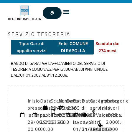
SERVIZIO TESORERIA
Tipo: Gare di
Ente: COMUNE
Scaduto da:
appalto servizi
DI RAPOLLA
274 mesi
BANDO DI GARA PER L’AFFIDAMENTO DEL SERVIZIO DI
TESORERIA COMUNALE PER LA DURATA DI ANNI CINQUE:
DALL’01.01.2003 AL 31.12.2008.
Inizio
Data
Scadenza:
Numero
Data
Data
Data
Categoria
Importo
Categorie
presentazione
di
29/09/2003
atto:
atto:
di
di
servizi
oneri
lavori
istanze:
pubblicazione:
12:00
DETERMINA
28/08/2003
inizio
fine
CPV:
sicurezza:
(DPR
29/08/2003
29/08/2003
92
lavori:
lavori:
Altri
0
2000):
00:00
00:00
01/01/2004
31/12/2008
servizi
0000