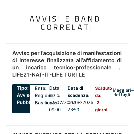
AVVISI E BANDI
CORRELATI
Avviso per l’acquisizione di manifestazioni
di interesse finalizzata all’affidamento di
un incarico tecnico-professionale ..
LIFE21-NAT-IT-LIFE TURTLE
Data
Data di
Tipo:
Ente:
Scaduto
Maggiori
dettagli
inizio:
scadenza
:
Avviso
Regione
da:
22/07/2026
06/08/2026
Pubblico
Basilicata
2
09:00
23:59
giorni