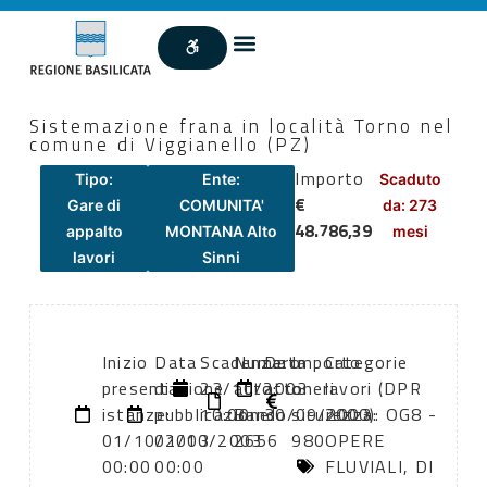
Sistemazione frana in località Torno nel
comune di Viggianello (PZ)
Importo
Tipo:
Ente:
Scaduto
€
Gare di
COMUNITA'
da: 273
48.786,39
appalto
MONTANA Alto
mesi
lavori
Sinni
Inizio
Data
Scadenza:
Numero
Data
Importo
Categorie
presentazione
di
23/10/2003
atto:
atto:
oneri
lavori (DPR
istanze:
pubblicazione:
10:00
Bando
30/09/2003
sicurezza:
2000): OG8 -
01/10/2003
01/10/2003
2656
980
OPERE
00:00
00:00
FLUVIALI, DI