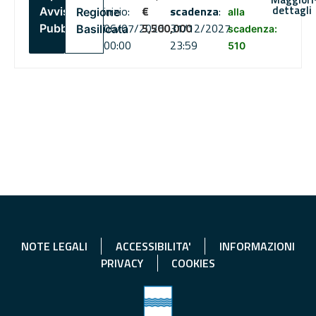
dettagli
inizio:
€
scadenza
:
Avviso
Regione
alla
06/07/2026
5,500,000
31/12/2027
Pubblico
Basilicata
scadenza:
00:00
23:59
510
NOTE LEGALI
ACCESSIBILITA'
INFORMAZIONI
PRIVACY
COOKIES