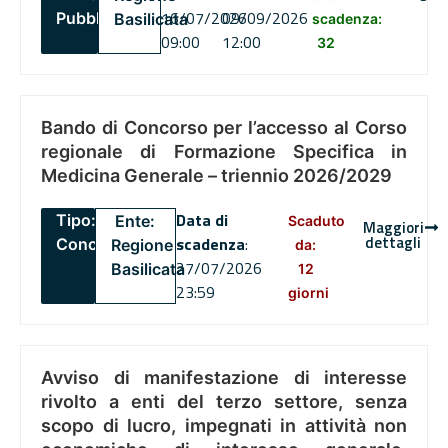
16/07/2026
09/09/2026
Pubblico
Basilicata
scadenza:
09:00
12:00
32
Bando di Concorso per l’accesso al Corso
regionale di Formazione Specifica in
Medicina Generale – triennio 2026/2029
Data di
Tipo:
Ente:
Scaduto
Maggiori
dettagli
scadenza
:
Concorsi
Regione
da:
27/07/2026
Basilicata
12
23:59
giorni
Avviso di manifestazione di interesse
rivolto a enti del terzo settore, senza
scopo di lucro, impegnati in attività non