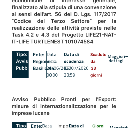
economiche di interesse generale,
finalizzato alla stipula di una convenzione
ai sensi dell’art. 56 del D. Lgs. 117/2017
“Codice del Terzo Settore” per la
realizzazione delle attività previste nelle
Task 4.2 e 4.3 del Progetto LIFE21-NAT-
IT-LIFE TURTLENEST 101074584
Data
Data di
Tipo:
Ente:
Scaduto
Maggiori
dettagli
inizio:
scadenza
:
Avviso
Regione
da:
26/06/2026
06/07/2026
Pubblico
Basilicata
33
08:00
23:59
giorni
Avviso Pubblico Pronti per l’Export:
misure di internazionalizzazione per le
imprese lucane
Data
Importo
Data di
Tipo:
Ente:
Giorni
Maggiori