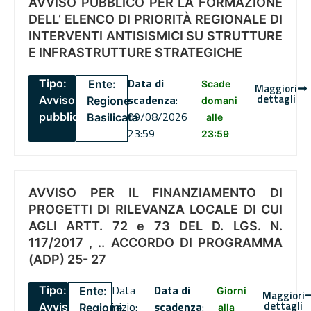
AVVISO PUBBLICO PER LA FORMAZIONE
DELL’ ELENCO DI PRIORITÀ REGIONALE DI
INTERVENTI ANTISISMICI SU STRUTTURE
E INFRASTRUTTURE STRATEGICHE
Data di
Tipo:
Ente:
Scade
Maggiori
dettagli
scadenza
:
Avviso
Regione
domani
09/08/2026
pubblico
Basilicata
alle
23:59
23:59
AVVISO PER IL FINANZIAMENTO DI
PROGETTI DI RILEVANZA LOCALE DI CUI
AGLI ARTT. 72 e 73 DEL D. LGS. N.
117/2017 , .. ACCORDO DI PROGRAMMA
(ADP) 25- 27
Data
Data di
Tipo:
Ente:
Giorni
Maggiori
dettagli
inizio:
scadenza
:
Avviso
Regione
alla