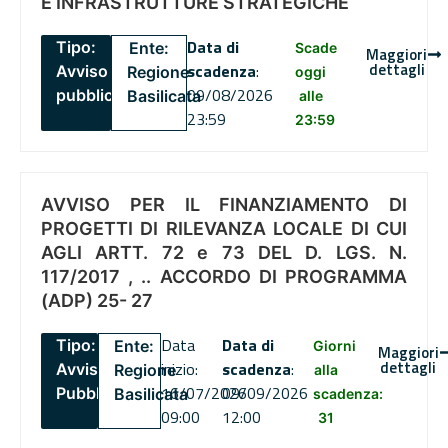
E INFRASTRUTTURE STRATEGICHE
Data di
Tipo:
Ente:
Scade
Maggiori
dettagli
scadenza
:
Avviso
Regione
oggi
09/08/2026
pubblico
Basilicata
alle
23:59
23:59
AVVISO PER IL FINANZIAMENTO DI
PROGETTI DI RILEVANZA LOCALE DI CUI
AGLI ARTT. 72 e 73 DEL D. LGS. N.
117/2017 , .. ACCORDO DI PROGRAMMA
(ADP) 25- 27
Data
Data di
Tipo:
Ente:
Giorni
Maggiori
dettagli
inizio:
scadenza
:
Avviso
Regione
alla
16/07/2026
09/09/2026
Pubblico
Basilicata
scadenza:
09:00
12:00
31