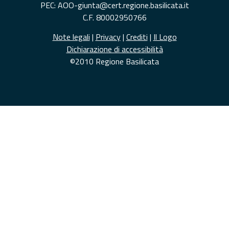
PEC: AOO-giunta@cert.regione.basilicata.it
C.F. 80002950766
Note legali
|
Privacy
|
Crediti
|
Il Logo
Dichiarazione di accessibilità
©2010 Regione Basilicata