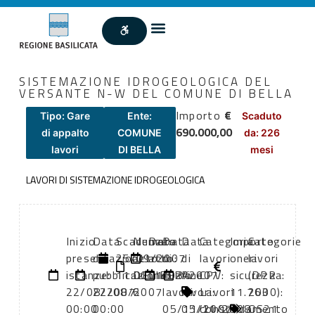
SISTEMAZIONE IDROGEOLOGICA DEL
VERSANTE N-W DEL COMUNE DI BELLA
Importo
€
Tipo: Gare
Ente:
Scaduto
690.000,00
di appalto
COMUNE
da: 226
lavori
DI BELLA
mesi
LAVORI DI SISTEMAZIONE IDROGEOLOGICA
Inizio
Data
Scadenza:
Numero
Data
Data
Data
Categoria
Importo
Categorie
presentazione
di
25/09/2007
atto:
atto:
di
di
lavori
oneri
lavori
istanze:
pubblicazione:
11:00
DELIBERA
01/03/2007
inizio
fine
CPV:
sicurezza:
(DPR
22/08/2007
22/08/2007
6
lavori:
lavori:
Lavori
11.763
2000):
00:00
00:00
05/11/2007
05/11/2008
consolidamento
OS21