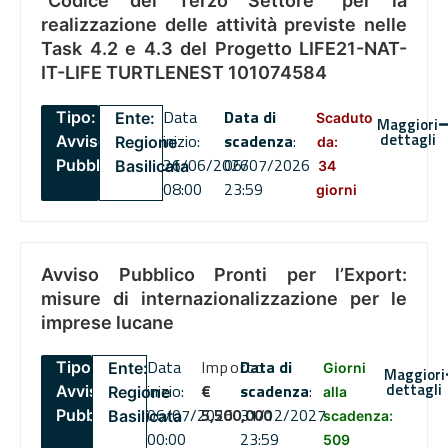
“Codice del Terzo Settore” per la
realizzazione delle attività previste nelle
Task 4.2 e 4.3 del Progetto LIFE21-NAT-
IT-LIFE TURTLENEST 101074584
Data
Data di
Tipo:
Ente:
Scaduto
Maggiori
dettagli
inizio:
scadenza
:
Avviso
Regione
da:
26/06/2026
06/07/2026
Pubblico
Basilicata
34
08:00
23:59
giorni
Avviso Pubblico Pronti per l’Export:
misure di internazionalizzazione per le
imprese lucane
Data
Importo
Data di
Tipo:
Ente:
Giorni
Maggiori
dettagli
inizio:
€
scadenza
:
Avviso
Regione
alla
06/07/2026
5,500,000
31/12/2027
Pubblico
Basilicata
scadenza:
00:00
23:59
509