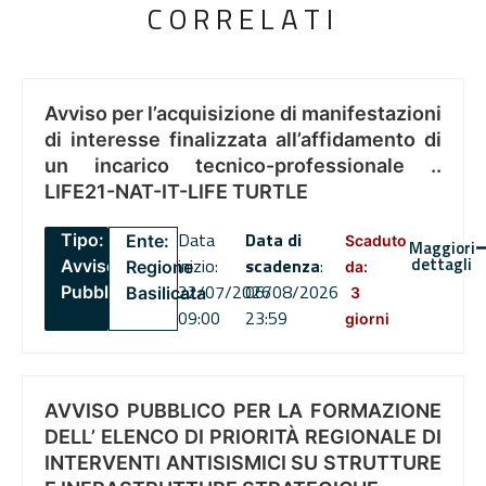
CORRELATI
Avviso per l’acquisizione di manifestazioni
di interesse finalizzata all’affidamento di
un incarico tecnico-professionale ..
LIFE21-NAT-IT-LIFE TURTLE
Data
Data di
Tipo:
Ente:
Scaduto
Maggiori
dettagli
inizio:
scadenza
:
Avviso
Regione
da:
22/07/2026
06/08/2026
Pubblico
Basilicata
3
09:00
23:59
giorni
AVVISO PUBBLICO PER LA FORMAZIONE
DELL’ ELENCO DI PRIORITÀ REGIONALE DI
INTERVENTI ANTISISMICI SU STRUTTURE