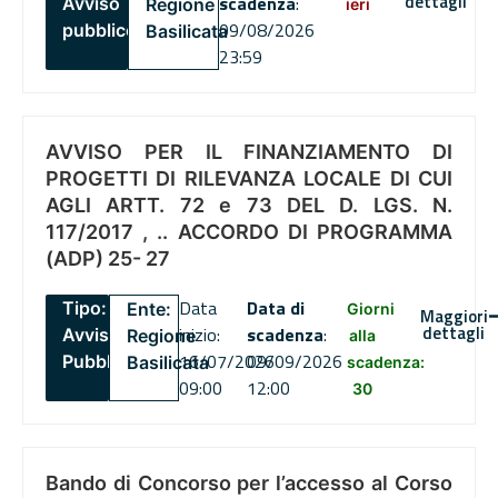
dettagli
scadenza
:
Avviso
Regione
ieri
09/08/2026
pubblico
Basilicata
23:59
AVVISO PER IL FINANZIAMENTO DI
PROGETTI DI RILEVANZA LOCALE DI CUI
AGLI ARTT. 72 e 73 DEL D. LGS. N.
117/2017 , .. ACCORDO DI PROGRAMMA
(ADP) 25- 27
Data
Data di
Tipo:
Ente:
Giorni
Maggiori
dettagli
inizio:
scadenza
:
Avviso
Regione
alla
16/07/2026
09/09/2026
Pubblico
Basilicata
scadenza:
09:00
12:00
30
Bando di Concorso per l’accesso al Corso