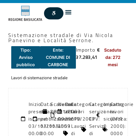
Sistemazione stradale di Via Nicola
Panevino e Località Serrone.
Importo
€
Tipo:
Ente:
Scaduto
37.283,41
Avviso
COMUNE DI
da: 272
pubblico
CARBONE
mesi
Lavori di sistemazione stradale
Inizio
Data
Scadenza:
Numero
Data
Categoria
Categoria
Importo
Categorie
presentazione
di
28/11/2003
atto:
atto:
lavori
servizi
oneri
lavori
istanze:
pubblicazione:
12:00
Avviso
29/10/2003
CPV:
CPV:
sicurezza:
(DPR
03/11/2003
03/11/2003
4559
Lavori
Servizi
0
2000):
00:00
00:00
di
di
0000