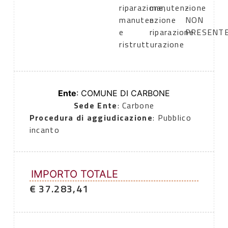
riparazione,
manutenzione
-
manutenzione
e
NON
e
riparazione
PRESENT
ristrutturazione
Ente
: COMUNE DI CARBONE
Sede Ente
: Carbone
Procedura di aggiudicazione
: Pubblico
incanto
IMPORTO TOTALE
€ 37.283,41