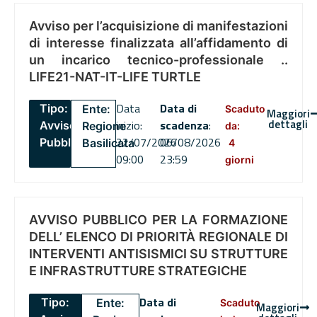
Avviso per l’acquisizione di manifestazioni
di interesse finalizzata all’affidamento di
un incarico tecnico-professionale ..
LIFE21-NAT-IT-LIFE TURTLE
Data
Data di
Tipo:
Ente:
Scaduto
Maggiori
dettagli
inizio:
scadenza
:
Avviso
Regione
da:
22/07/2026
06/08/2026
Pubblico
Basilicata
4
09:00
23:59
giorni
AVVISO PUBBLICO PER LA FORMAZIONE
DELL’ ELENCO DI PRIORITÀ REGIONALE DI
INTERVENTI ANTISISMICI SU STRUTTURE
E INFRASTRUTTURE STRATEGICHE
Data di
Tipo:
Ente:
Scaduto
Maggiori