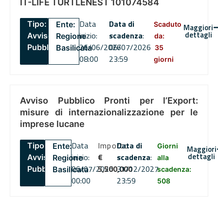
IT-LIFE TURTLENEST 101074584
Data
Data di
Tipo:
Ente:
Scaduto
Maggiori
dettagli
inizio:
scadenza
:
Avviso
Regione
da:
26/06/2026
06/07/2026
Pubblico
Basilicata
35
08:00
23:59
giorni
Avviso Pubblico Pronti per l’Export:
misure di internazionalizzazione per le
imprese lucane
Data
Importo
Data di
Tipo:
Ente:
Giorni
Maggiori
dettagli
inizio:
€
scadenza
:
Avviso
Regione
alla
06/07/2026
5,500,000
31/12/2027
Pubblico
Basilicata
scadenza:
00:00
23:59
508