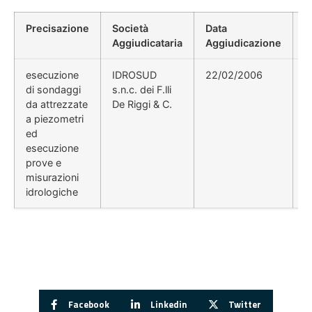
Precisazione
Società
Data
P
Aggiudicataria
Aggiudicazione
D
esecuzione
IDROSUD
22/02/2006
D
di sondaggi
s.n.c. dei F.lli
d
da attrezzate
De Riggi & C.
2
a piezometri
ed
esecuzione
prove e
misurazioni
idrologiche
Facebook
Linkedin
Twitter