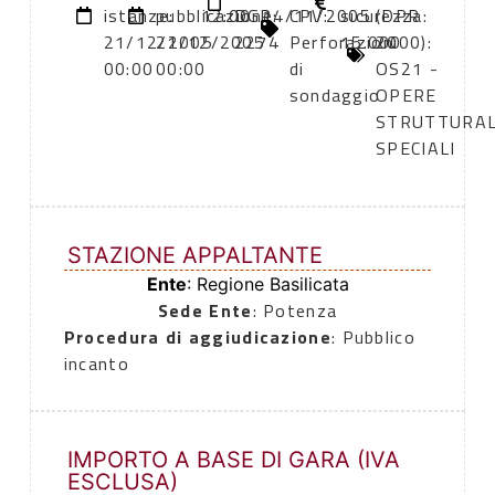
istanze:
pubblicazione:
12:00
DGR
14/11/2005
CPV:
sicurezza:
(DPR
21/12/2005
21/12/2005
2274
Perforazioni
15.000
2000):
00:00
00:00
di
OS21 -
sondaggio
OPERE
STRUTTURAL
SPECIALI
STAZIONE APPALTANTE
Ente
: Regione Basilicata
Sede Ente
: Potenza
Procedura di aggiudicazione
: Pubblico
incanto
IMPORTO A BASE DI GARA (IVA
ESCLUSA)