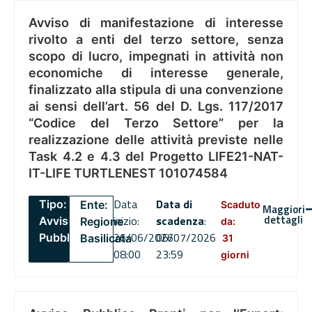
Avviso di manifestazione di interesse
rivolto a enti del terzo settore, senza
scopo di lucro, impegnati in attività non
economiche di interesse generale,
finalizzato alla stipula di una convenzione
ai sensi dell’art. 56 del D. Lgs. 117/2017
“Codice del Terzo Settore” per la
realizzazione delle attività previste nelle
Task 4.2 e 4.3 del Progetto LIFE21-NAT-
IT-LIFE TURTLENEST 101074584
Data
Data di
Tipo:
Ente:
Scaduto
Maggiori
dettagli
inizio:
scadenza
:
Avviso
Regione
da:
26/06/2026
06/07/2026
Pubblico
Basilicata
31
08:00
23:59
giorni