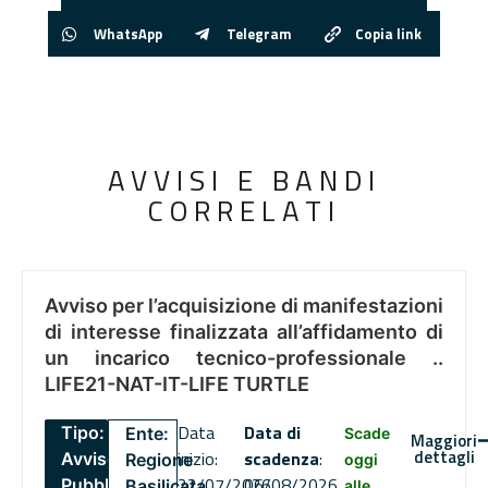
WhatsApp
Telegram
Copia link
AVVISI E BANDI
CORRELATI
Avviso per l’acquisizione di manifestazioni
di interesse finalizzata all’affidamento di
un incarico tecnico-professionale ..
LIFE21-NAT-IT-LIFE TURTLE
Data
Data di
Tipo:
Ente:
Scade
Maggiori
dettagli
inizio:
scadenza
:
Avviso
Regione
oggi
22/07/2026
06/08/2026
Pubblico
Basilicata
alle