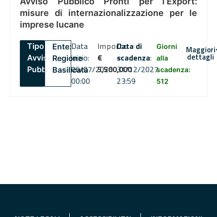
Avviso Pubblico Pronti per l’Export:
misure di internazionalizzazione per le
imprese lucane
Data
Importo
Data di
Tipo:
Ente:
Giorni
Maggiori
dettagli
inizio:
€
scadenza
:
Avviso
Regione
alla
06/07/2026
5,500,000
31/12/2027
Pubblico
Basilicata
scadenza:
00:00
23:59
512