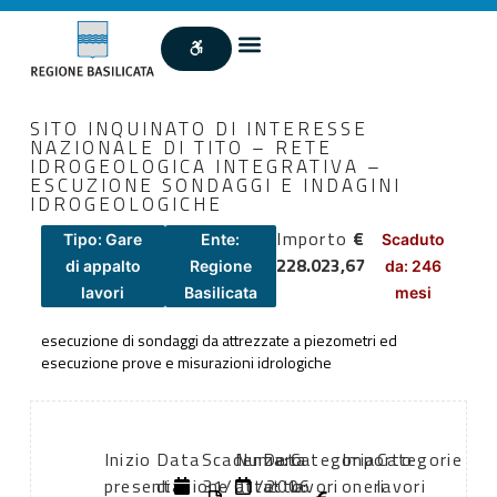
SITO INQUINATO DI INTERESSE
NAZIONALE DI TITO – RETE
IDROGEOLOGICA INTEGRATIVA –
ESCUZIONE SONDAGGI E INDAGINI
IDROGEOLOGICHE
Importo
€
Tipo: Gare
Ente:
Scaduto
228.023,67
di appalto
Regione
da: 246
lavori
Basilicata
mesi
esecuzione di sondaggi da attrezzate a piezometri ed
esecuzione prove e misurazioni idrologiche
Inizio
Data
Scadenza:
Numero
Data
Categoria
Importo
Categorie
presentazione
di
31/01/2006
atto:
atto:
lavori
oneri
lavori