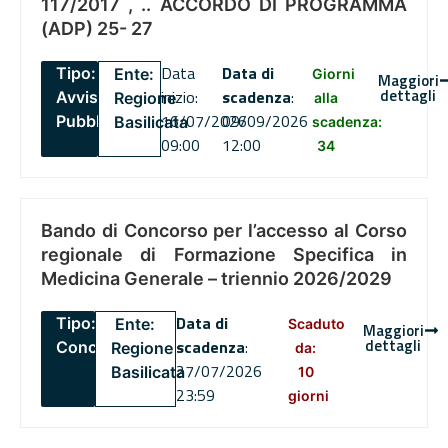
117/2017 , .. ACCORDO DI PROGRAMMA
(ADP) 25- 27
Data
Data di
Tipo:
Ente:
Giorni
Maggiori
dettagli
inizio:
scadenza
:
Avviso
Regione
alla
16/07/2026
09/09/2026
Pubblico
Basilicata
scadenza:
09:00
12:00
34
Bando di Concorso per l’accesso al Corso
regionale di Formazione Specifica in
Medicina Generale – triennio 2026/2029
Data di
Tipo:
Ente:
Scaduto
Maggiori
dettagli
scadenza
:
Concorsi
Regione
da:
27/07/2026
Basilicata
10
23:59
giorni