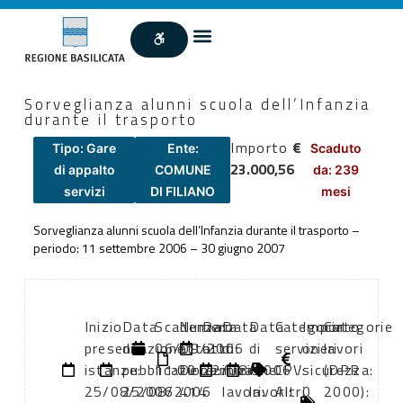
Sorveglianza alunni scuola dell’Infanzia
durante il trasporto
Importo
€
Tipo: Gare
Ente:
Scaduto
23.000,56
di appalto
COMUNE
da: 239
servizi
DI FILIANO
mesi
Sorveglianza alunni scuola dell’Infanzia durante il trasporto –
periodo: 11 settembre 2006 – 30 giugno 2007
Inizio
Data
Scadenza:
Numero
Data
Data
Data
Categoria
Importo
Categorie
presentazione
di
06/09/2006
atto:
atto:
di
di
servizi
oneri
lavori
istanze:
pubblicazione:
11:00
Determina
22/08/2006
inizio
fine
CPV:
sicurezza:
(DPR
25/08/2006
25/08/2006
414
lavori:
lavori:
Altri
0
2000):