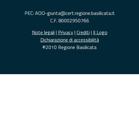
PEC: AOO-giunta@cert.regione.basilicata.it
C.F. 80002950766
Note legali
|
Privacy
|
Crediti
|
Il Logo
Dichiarazione di accessibilità
©2010 Regione Basilicata