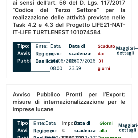
ai sensi dell’art. 56 del D. Lgs. 117/2017
“Codice del Terzo Settore” per la
realizzazione delle attività previste nelle
Task 4.2 e 4.3 del Progetto LIFE21-NAT-
IT-LIFE TURTLENEST 101074584
Data
Data di
Tipo:
Ente:
Scaduto
Maggiori
dettagli
inizio:
scadenza
:
Avviso
Regione
da:
26/06/2026
06/07/2026
Pubblico
Basilicata
31
08:00
23:59
giorni
Avviso Pubblico Pronti per l’Export:
misure di internazionalizzazione per le
imprese lucane
Data
Importo
Data di
Tipo:
Ente:
Giorni
Maggiori
dettagli
inizio:
€
scadenza
:
Avviso
Regione
alla
06/07/2026
5,500,000
31/12/2027
Pubblico
scadenza: