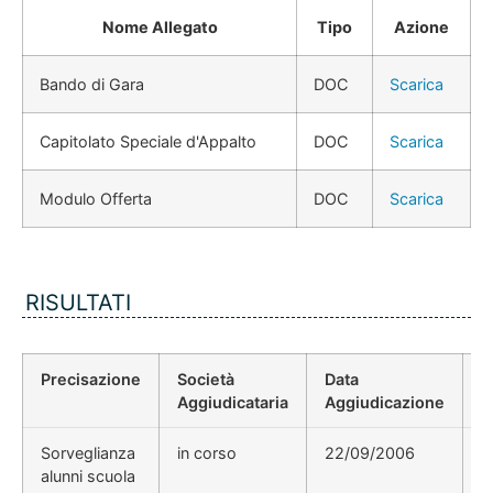
Nome Allegato
Tipo
Azione
Bando di Gara
DOC
Scarica
Capitolato Speciale d'Appalto
DOC
Scarica
Modulo Offerta
DOC
Scarica
RISULTATI
Precisazione
Società
Data
P
Aggiudicataria
Aggiudicazione
D
Sorveglianza
in corso
22/09/2006
i
alunni scuola