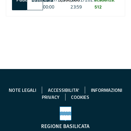
Basilicata
00:00
23:59
512
NOTE LEGALI
ACCESSIBILITA'
INFORMAZIONI
PRIVACY
COOKIES