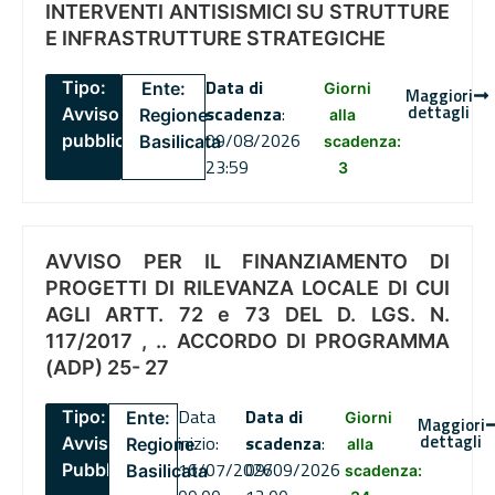
INTERVENTI ANTISISMICI SU STRUTTURE
E INFRASTRUTTURE STRATEGICHE
Data di
Tipo:
Ente:
Giorni
Maggiori
dettagli
scadenza
:
Avviso
Regione
alla
09/08/2026
pubblico
Basilicata
scadenza:
23:59
3
AVVISO PER IL FINANZIAMENTO DI
PROGETTI DI RILEVANZA LOCALE DI CUI
AGLI ARTT. 72 e 73 DEL D. LGS. N.
117/2017 , .. ACCORDO DI PROGRAMMA
(ADP) 25- 27
Data
Data di
Tipo:
Ente:
Giorni
Maggiori
dettagli
inizio:
scadenza
:
Avviso
Regione
alla
16/07/2026
09/09/2026
Pubblico
Basilicata
scadenza: