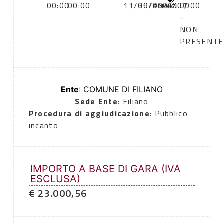
00:00
00:00
11/09/2006
30/06/2007
servizi
0000
-
NON
PRESENTE
Ente
: COMUNE DI FILIANO
Sede Ente
: Filiano
Procedura di aggiudicazione
: Pubblico
incanto
IMPORTO A BASE DI GARA (IVA
ESCLUSA)
€ 23.000,56