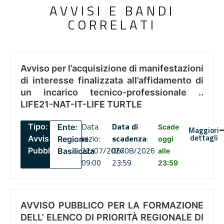
AVVISI E BANDI
CORRELATI
Avviso per l’acquisizione di manifestazioni
di interesse finalizzata all’affidamento di
un incarico tecnico-professionale ..
LIFE21-NAT-IT-LIFE TURTLE
Data
Data di
Tipo:
Ente:
Scade
Maggiori
dettagli
inizio:
scadenza
:
Avviso
Regione
oggi
22/07/2026
06/08/2026
Pubblico
Basilicata
alle
09:00
23:59
23:59
AVVISO PUBBLICO PER LA FORMAZIONE
DELL’ ELENCO DI PRIORITÀ REGIONALE DI