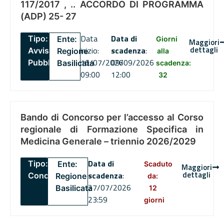
117/2017 , .. ACCORDO DI PROGRAMMA
(ADP) 25- 27
Data
Data di
Tipo:
Ente:
Giorni
Maggiori
dettagli
inizio:
scadenza
:
Avviso
Regione
alla
16/07/2026
09/09/2026
Pubblico
Basilicata
scadenza:
09:00
12:00
32
Bando di Concorso per l’accesso al Corso
regionale di Formazione Specifica in
Medicina Generale – triennio 2026/2029
Data di
Tipo:
Ente:
Scaduto
Maggiori
dettagli
scadenza
:
Concorsi
Regione
da:
27/07/2026
Basilicata
12
23:59
giorni