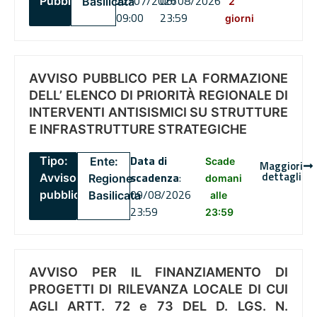
22/07/2026
06/08/2026
Pubblico
Basilicata
2
09:00
23:59
giorni
AVVISO PUBBLICO PER LA FORMAZIONE
DELL’ ELENCO DI PRIORITÀ REGIONALE DI
INTERVENTI ANTISISMICI SU STRUTTURE
E INFRASTRUTTURE STRATEGICHE
Data di
Tipo:
Ente:
Scade
Maggiori
dettagli
scadenza
:
Avviso
Regione
domani
09/08/2026
pubblico
Basilicata
alle
23:59
23:59
AVVISO PER IL FINANZIAMENTO DI
PROGETTI DI RILEVANZA LOCALE DI CUI
AGLI ARTT. 72 e 73 DEL D. LGS. N.