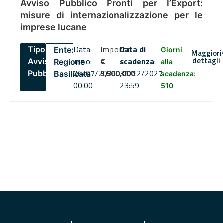
Avviso Pubblico Pronti per l’Export:
misure di internazionalizzazione per le
imprese lucane
Data
Importo
Data di
Tipo:
Ente:
Giorni
Maggiori
dettagli
inizio:
€
scadenza
:
Avviso
Regione
alla
06/07/2026
5,500,000
31/12/2027
Pubblico
Basilicata
scadenza:
00:00
23:59
510