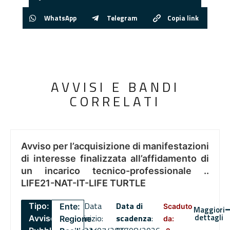
WhatsApp
Telegram
Copia link
AVVISI E BANDI
CORRELATI
Avviso per l’acquisizione di manifestazioni
di interesse finalizzata all’affidamento di
un incarico tecnico-professionale ..
LIFE21-NAT-IT-LIFE TURTLE
Data
Data di
Tipo:
Ente:
Scaduto
Maggiori
dettagli
inizio:
scadenza
:
Avviso
Regione
da: