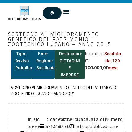
SOSTEGNO AL MIGLIORAMENTO
GENETICO DEL PATRIMONIO
ZOOTECNICO LUCANO – ANNO 2015
Importo
Tipo:
Ente:
Destinatari:
Scaduto
€
Avviso
Regione
CITTADINI
da: 129
100.000,00
Pubblico
Basilicata
E
mesi
IMPRESE
SOSTEGNO AL MIGLIORAMENTO GENETICO DEL PATRIMONIO
ZOOTECNICO LUCANO – ANNO 2015.
Inizio
Scadenza:
Numero
Data
Data di
Numero
presentazione
31/10/2015
atto:
atto:
pubblicazione
di