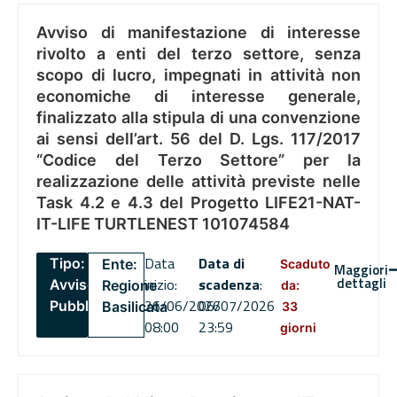
Avviso di manifestazione di interesse
rivolto a enti del terzo settore, senza
scopo di lucro, impegnati in attività non
economiche di interesse generale,
finalizzato alla stipula di una convenzione
ai sensi dell’art. 56 del D. Lgs. 117/2017
“Codice del Terzo Settore” per la
realizzazione delle attività previste nelle
Task 4.2 e 4.3 del Progetto LIFE21-NAT-
IT-LIFE TURTLENEST 101074584
Data
Data di
Tipo:
Ente:
Scaduto
Maggiori
dettagli
inizio:
scadenza
:
Avviso
Regione
da:
26/06/2026
06/07/2026
Pubblico
Basilicata
33
08:00
23:59
giorni