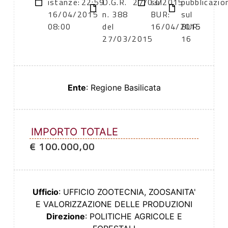
istanze:
22:59
D.G.R.
27/03/2015
sul
pubblicazio
16/04/2015
n. 388
BUR:
sul
08:00
del
16/04/2015
BUR:
27/03/2015
16
Ente
: Regione Basilicata
IMPORTO TOTALE
€ 100.000,00
Ufficio
: UFFICIO ZOOTECNIA, ZOOSANITA'
E VALORIZZAZIONE DELLE PRODUZIONI
Direzione
: POLITICHE AGRICOLE E