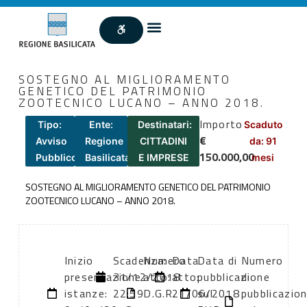
SOSTEGNO AL MIGLIORAMENTO
GENETICO DEL PATRIMONIO
ZOOTECNICO LUCANO – ANNO 2018.
Importo
Tipo:
Ente:
Destinatari:
Scaduto
€
Avviso
Regione
CITTADINI
da: 91
150.000,00
Pubblico
Basilicata
E IMPRESE
mesi
SOSTEGNO AL MIGLIORAMENTO GENETICO DEL PATRIMONIO
ZOOTECNICO LUCANO – ANNO 2018.
Inizio
Scadenza:
Numero
Data
Data di
Numero
presentazione
31/12/2018
atto:
atto:
pubblicazione
di
istanze:
22:59
D.G.R.
21/06/2018
sul
pubblicazio