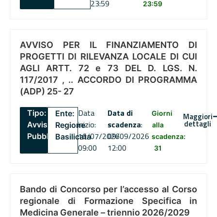
23:59
23:59
AVVISO PER IL FINANZIAMENTO DI
PROGETTI DI RILEVANZA LOCALE DI CUI
AGLI ARTT. 72 e 73 DEL D. LGS. N.
117/2017 , .. ACCORDO DI PROGRAMMA
(ADP) 25- 27
Data
Data di
Tipo:
Ente:
Giorni
Maggiori
dettagli
inizio:
scadenza
:
Avviso
Regione
alla
16/07/2026
09/09/2026
Pubblico
Basilicata
scadenza:
09:00
12:00
31
Bando di Concorso per l’accesso al Corso
regionale di Formazione Specifica in
Medicina Generale – triennio 2026/2029