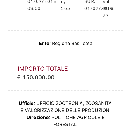
01/07/2018
n,
BUR:
sul
08:00
565
01/07/2018
BUR:
27
Ente
: Regione Basilicata
IMPORTO TOTALE
€ 150.000,00
Ufficio
: UFFICIO ZOOTECNIA, ZOOSANITA'
E VALORIZZAZIONE DELLE PRODUZIONI
Direzione
: POLITICHE AGRICOLE E
FORESTALI