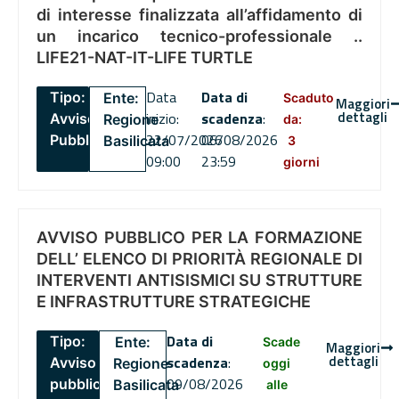
di interesse finalizzata all’affidamento di
un incarico tecnico-professionale ..
LIFE21-NAT-IT-LIFE TURTLE
Data
Data di
Tipo:
Ente:
Scaduto
Maggiori
dettagli
inizio:
scadenza
:
Avviso
Regione
da:
22/07/2026
06/08/2026
Pubblico
Basilicata
3
09:00
23:59
giorni
AVVISO PUBBLICO PER LA FORMAZIONE
DELL’ ELENCO DI PRIORITÀ REGIONALE DI
INTERVENTI ANTISISMICI SU STRUTTURE
E INFRASTRUTTURE STRATEGICHE
Data di
Tipo:
Ente:
Scade
Maggiori
dettagli
scadenza
:
Avviso
Regione
oggi
09/08/2026
pubblico
Basilicata
alle