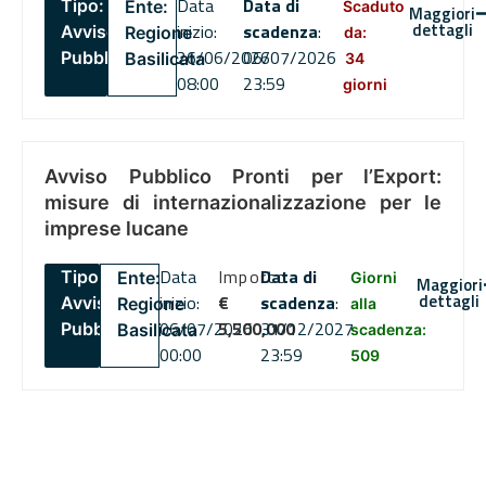
Data
Data di
Tipo:
Ente:
Scaduto
Maggiori
dettagli
inizio:
scadenza
:
Avviso
Regione
da:
26/06/2026
06/07/2026
Pubblico
Basilicata
34
08:00
23:59
giorni
Avviso Pubblico Pronti per l’Export:
misure di internazionalizzazione per le
imprese lucane
Data
Importo
Data di
Tipo:
Ente:
Giorni
Maggiori
dettagli
inizio:
€
scadenza
:
Avviso
Regione
alla
06/07/2026
5,500,000
31/12/2027
Pubblico
Basilicata
scadenza:
00:00
23:59
509