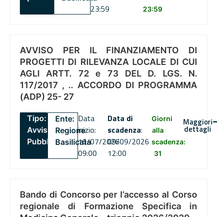
23:59
23:59
AVVISO PER IL FINANZIAMENTO DI
PROGETTI DI RILEVANZA LOCALE DI CUI
AGLI ARTT. 72 e 73 DEL D. LGS. N.
117/2017 , .. ACCORDO DI PROGRAMMA
(ADP) 25- 27
Data
Data di
Tipo:
Ente:
Giorni
Maggiori
dettagli
inizio:
scadenza
:
Avviso
Regione
alla
16/07/2026
09/09/2026
Pubblico
Basilicata
scadenza:
09:00
12:00
31
Bando di Concorso per l’accesso al Corso
regionale di Formazione Specifica in