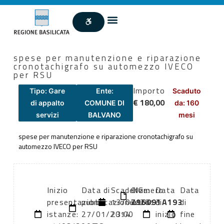
spese per manutenzione e riparazione
cronotachigrafo su automezzo IVECO
per RSU
Importo
Tipo: Gare
Ente:
Scaduto
€ 180,00
di appalto
COMUNE DI
da: 160
servizi
BALVANO
mesi
spese per manutenzione e riparazione cronotachigrafo su
automezzo IVECO per RSU
Inizio
Data di
Scadenza:
CIG:
Numero
Data
Data
presentazione
pubblicazione:
13/03/2013
Z96091A193
atto:
di
di
istanze:
27/01/2014
23:00
inizio
fine