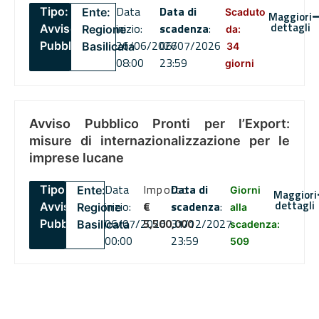
Data
Data di
Tipo:
Ente:
Scaduto
Maggiori
dettagli
inizio:
scadenza
:
Avviso
Regione
da:
26/06/2026
06/07/2026
Pubblico
Basilicata
34
08:00
23:59
giorni
Avviso Pubblico Pronti per l’Export:
misure di internazionalizzazione per le
imprese lucane
Data
Importo
Data di
Tipo:
Ente:
Giorni
Maggiori
dettagli
inizio:
€
scadenza
:
Avviso
Regione
alla
06/07/2026
5,500,000
31/12/2027
Pubblico
Basilicata
scadenza:
00:00
23:59
509