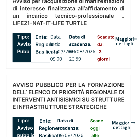
Avviso per l’acquisizione di manifestazioni
di interesse finalizzata all’affidamento di
un incarico tecnico-professionale ..
LIFE21-NAT-IT-LIFE TURTLE
Data
Data di
Tipo:
Ente:
Scaduto
Maggiori
dettagli
inizio:
scadenza
:
Avviso
Regione
da:
22/07/2026
06/08/2026
Pubblico
Basilicata
3
09:00
23:59
giorni
AVVISO PUBBLICO PER LA FORMAZIONE
DELL’ ELENCO DI PRIORITÀ REGIONALE DI
INTERVENTI ANTISISMICI SU STRUTTURE
E INFRASTRUTTURE STRATEGICHE
Data di
Tipo:
Ente:
Scade
Maggiori
dettagli
scadenza
:
Avviso
Regione
oggi
09/08/2026
pubblico
Basilicata
alle