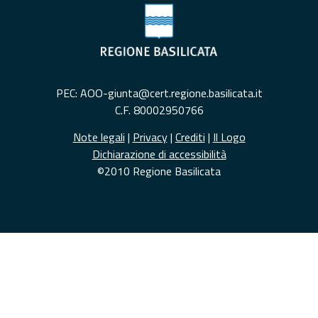
PEC: AOO-giunta@cert.regione.basilicata.it
C.F. 80002950766
Note legali
|
Privacy
|
Crediti
|
Il Logo
Dichiarazione di accessibilità
©2010 Regione Basilicata