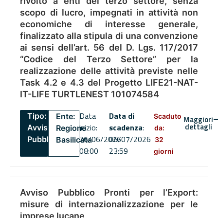
rivolto a enti del terzo settore, senza
scopo di lucro, impegnati in attività non
economiche di interesse generale,
finalizzato alla stipula di una convenzione
ai sensi dell’art. 56 del D. Lgs. 117/2017
“Codice del Terzo Settore” per la
realizzazione delle attività previste nelle
Task 4.2 e 4.3 del Progetto LIFE21-NAT-
IT-LIFE TURTLENEST 101074584
Data
Data di
Tipo:
Ente:
Scaduto
Maggiori
dettagli
inizio:
scadenza
:
Avviso
Regione
da:
26/06/2026
06/07/2026
Pubblico
Basilicata
32
08:00
23:59
giorni
Avviso Pubblico Pronti per l’Export:
misure di internazionalizzazione per le
imprese lucane