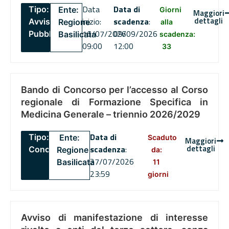
Data
Data di
Tipo:
Ente:
Giorni
Maggiori
dettagli
inizio:
scadenza
:
Avviso
Regione
alla
16/07/2026
09/09/2026
Pubblico
Basilicata
scadenza:
09:00
12:00
33
Bando di Concorso per l’accesso al Corso
regionale di Formazione Specifica in
Medicina Generale – triennio 2026/2029
Data di
Tipo:
Ente:
Scaduto
Maggiori
dettagli
scadenza
:
Concorsi
Regione
da:
27/07/2026
Basilicata
11
23:59
giorni
Avviso di manifestazione di interesse