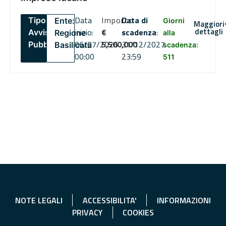
Data
Importo
Data di
Tipo:
Ente:
Giorni
Maggiori
dettagli
inizio:
€
scadenza
:
Avviso
Regione
alla
06/07/2026
5,500,000
31/12/2027
Pubblico
Basilicata
scadenza:
00:00
23:59
511
NOTE LEGALI
ACCESSIBILITA'
INFORMAZIONI
PRIVACY
COOKIES