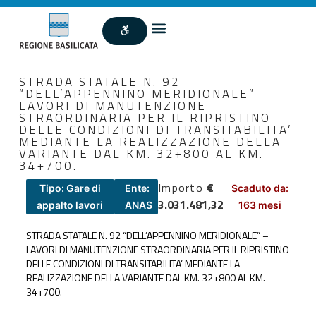
STRADA STATALE N. 92
“DELL’APPENNINO MERIDIONALE” –
LAVORI DI MANUTENZIONE
STRAORDINARIA PER IL RIPRISTINO
DELLE CONDIZIONI DI TRANSITABILITA’
MEDIANTE LA REALIZZAZIONE DELLA
VARIANTE DAL KM. 32+800 AL KM.
34+700.
Importo
€
Tipo: Gare di
Ente:
Scaduto da:
3.031.481,32
appalto lavori
ANAS
163 mesi
STRADA STATALE N. 92 “DELL’APPENNINO MERIDIONALE” –
LAVORI DI MANUTENZIONE STRAORDINARIA PER IL RIPRISTINO
DELLE CONDIZIONI DI TRANSITABILITA’ MEDIANTE LA
REALIZZAZIONE DELLA VARIANTE DAL KM. 32+800 AL KM.
34+700.