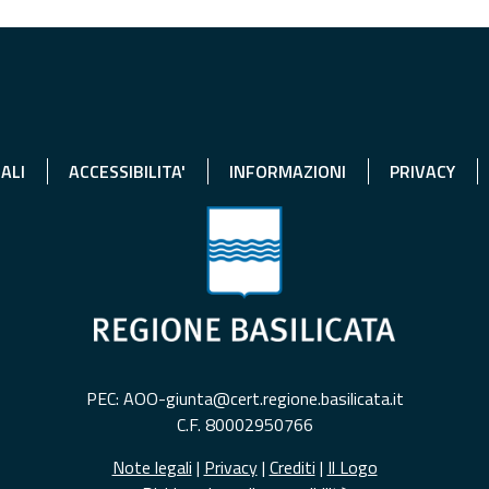
ALI
ACCESSIBILITA'
INFORMAZIONI
PRIVACY
PEC: AOO-giunta@cert.regione.basilicata.it
C.F. 80002950766
Note legali
|
Privacy
|
Crediti
|
Il Logo