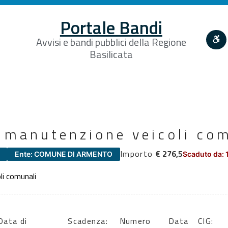
Portale Bandi
Avvisi e bandi pubblici della Regione
Basilicata
a manutenzione veicoli co
Importo
€ 276,5
Ente: COMUNE DI ARMENTO
Scaduto da: 
li comunali
Data di
Scadenza:
Numero
Data
CIG: