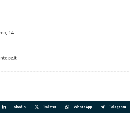
imo, 14
to.pz.it
Linkedin
Twitter
WhatsApp
Telegram