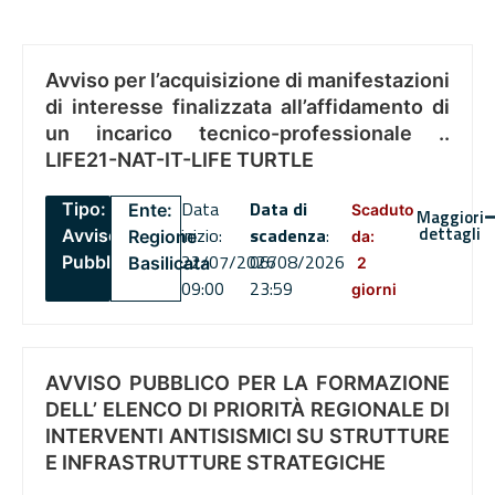
Avviso per l’acquisizione di manifestazioni
di interesse finalizzata all’affidamento di
un incarico tecnico-professionale ..
LIFE21-NAT-IT-LIFE TURTLE
Data
Data di
Tipo:
Ente:
Scaduto
Maggiori
dettagli
inizio:
scadenza
:
Avviso
Regione
da:
22/07/2026
06/08/2026
Pubblico
Basilicata
2
09:00
23:59
giorni
AVVISO PUBBLICO PER LA FORMAZIONE
DELL’ ELENCO DI PRIORITÀ REGIONALE DI
INTERVENTI ANTISISMICI SU STRUTTURE
E INFRASTRUTTURE STRATEGICHE