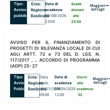
Data di
Tipo:
Ente:
Scade
Maggiori
dettagli
scadenza
:
Avviso
Regione
domani
09/08/2026
pubblico
Basilicata
alle
23:59
23:59
AVVISO PER IL FINANZIAMENTO DI
PROGETTI DI RILEVANZA LOCALE DI CUI
AGLI ARTT. 72 e 73 DEL D. LGS. N.
117/2017 , .. ACCORDO DI PROGRAMMA
(ADP) 25- 27
Data
Data di
Tipo:
Ente:
Giorni
Maggiori
dettagli
inizio:
scadenza
:
Avviso
Regione
alla
16/07/2026
09/09/2026
Pubblico
Basilicata
scadenza:
09:00
12:00
32