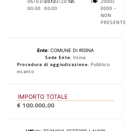
06/03/2012
06/03/2012
86
0
2000):
00:00
00:00
0000 -
NON
PRESENTE
Ente
: COMUNE DI IRSINA
Sede Ente
: Irsina
Procedura di aggiudicazione
: Pubblico
incanto
IMPORTO TOTALE
€ 100.000,00