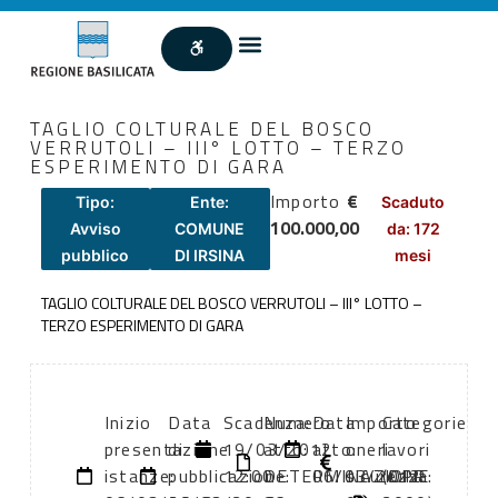
TAGLIO COLTURALE DEL BOSCO
VERRUTOLI – III° LOTTO – TERZO
ESPERIMENTO DI GARA
Importo
€
Tipo:
Ente:
Scaduto
100.000,00
Avviso
COMUNE
da: 172
pubblico
DI IRSINA
mesi
TAGLIO COLTURALE DEL BOSCO VERRUTOLI – III° LOTTO –
TERZO ESPERIMENTO DI GARA
Inizio
Data
Scadenza:
Numero
Data
Importo
Categorie
presentazione
di
19/03/2012
atto:
atto:
oneri
lavori
istanze:
pubblicazione:
12:00
DETERMINAZIONE
06/03/2012
sicurezza:
(DPR