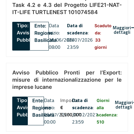
Task 4.2 e 4.3 del Progetto LIFE21-NAT-
IT-LIFE TURTLENEST 101074584
Data
Data di
Tipo:
Ente:
Scaduto
Maggiori
dettagli
inizio:
scadenza
:
Avviso
Regione
da:
26/06/2026
06/07/2026
Pubblico
Basilicata
33
08:00
23:59
giorni
Avviso Pubblico Pronti per l’Export:
misure di internazionalizzazione per le
imprese lucane
Data
Importo
Data di
Tipo:
Ente:
Giorni
Maggiori
dettagli
inizio:
€
scadenza
:
Avviso
Regione
alla
06/07/2026
5,500,000
31/12/2027
Pubblico
Basilicata
scadenza:
00:00
23:59
510