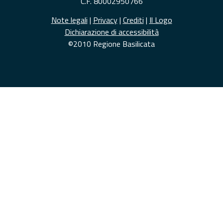
C.F. 80002950766
Note legali
|
Privacy
|
Crediti
|
Il Logo
Dichiarazione di accessibilità
©2010 Regione Basilicata