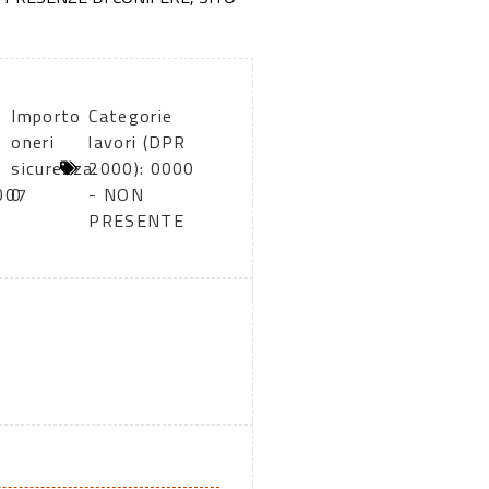
Importo
Categorie
oneri
lavori (DPR
sicurezza:
2000): 0000
007
0
- NON
PRESENTE