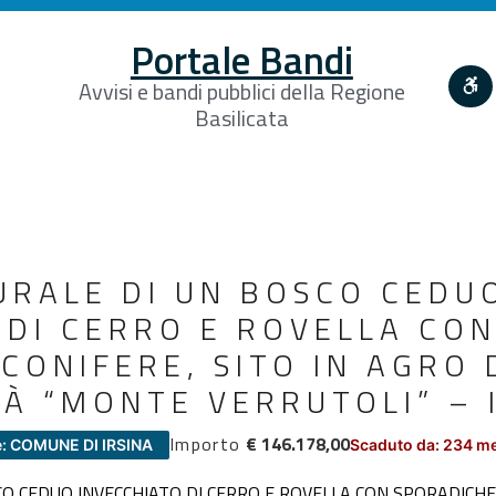
Portale Bandi
Avvisi e bandi pubblici della Regione
Basilicata
URALE DI UN BOSCO CEDU
 DI CERRO E ROVELLA CO
CONIFERE, SITO IN AGRO 
TÀ “MONTE VERRUTOLI” – 
Importo
€ 146.178,00
e: COMUNE DI IRSINA
Scaduto da: 234 m
CO CEDUO INVECCHIATO DI CERRO E ROVELLA CON SPORADICHE