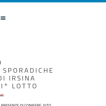
O
N SPORADICHE
DI IRSINA
II° LOTTO
esi
 PRESENZE DI CONIFERE, SITO