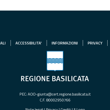
ALI
ACCESSIBILITA'
INFORMAZIONI
PRIVACY
PEC: AOO-giunta@cert.regione.basilicata.it
C.F. 80002950766
Note legali
|
Privacy
|
Crediti
|
Il Logo