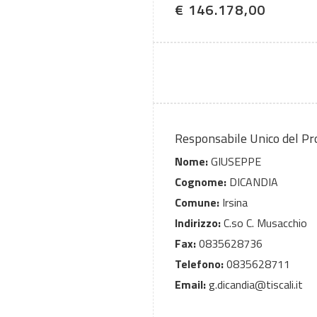
€ 146.178,00
Responsabile Unico del P
Nome:
GIUSEPPE
Cognome:
DICANDIA
Comune:
Irsina
Indirizzo:
C.so C. Musacchio
Fax:
0835628736
Telefono:
0835628711
Email:
g.dicandia@tiscali.it