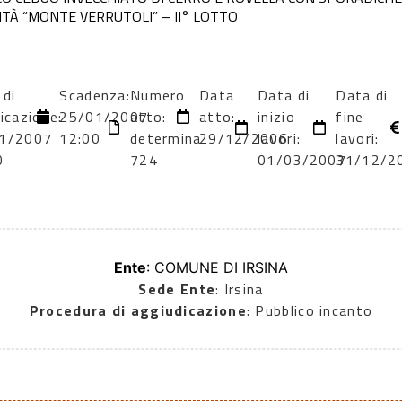
LITÀ “MONTE VERRUTOLI” – II° LOTTO
 di
Scadenza:
Numero
Data
Data di
Data di
icazione:
25/01/2007
atto:
atto:
inizio
fine
1/2007
12:00
determina
29/12/2006
lavori:
lavori:
0
724
01/03/2007
31/12/2
Ente
: COMUNE DI IRSINA
Sede Ente
: Irsina
Procedura di aggiudicazione
: Pubblico incanto