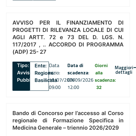
AVVISO PER IL FINANZIAMENTO DI
PROGETTI DI RILEVANZA LOCALE DI CUI
AGLI ARTT. 72 e 73 DEL D. LGS. N.
117/2017 , .. ACCORDO DI PROGRAMMA
(ADP) 25- 27
Data
Data di
Tipo:
Ente:
Giorni
Maggiori
dettagli
inizio:
scadenza
:
Avviso
Regione
alla
16/07/2026
09/09/2026
Pubblico
Basilicata
scadenza:
09:00
12:00
32
Bando di Concorso per l’accesso al Corso
regionale di Formazione Specifica in
Medicina Generale – triennio 2026/2029