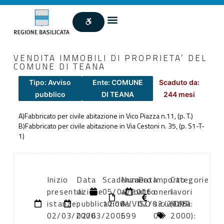
VENDITA IMMOBILI DI PROPRIETA’ DEL
COMUNE DI TEANA
Tipo: Avviso
Ente: COMUNE
Scaduto da:
pubblico
DI TEANA
244 mesi
A)Fabbricato per civile abitazione in Vico Piazza n.11, (p. T.)
B)Fabbricato per civile abitazione in Via Cestoni n. 35, (p. S1-T-
1)
Inizio
Data
Scadenza:
Numero
Data
Importo
Categorie
presentazione
di
05/04/2006
atto:
atto:
oneri
lavori
istanze:
pubblicazione:
10:00
AVVISO
02/03/2006
sicurezza:
(DPR
02/03/2006
02/03/2006
599
0
2000):