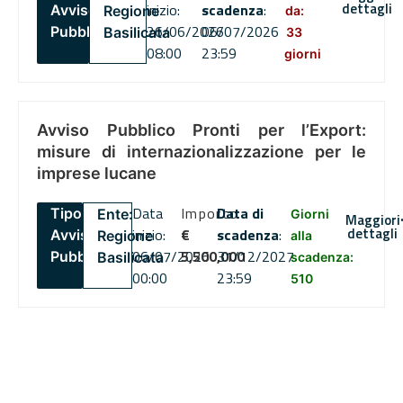
dettagli
inizio:
scadenza
:
Avviso
Regione
da:
26/06/2026
06/07/2026
Pubblico
Basilicata
33
08:00
23:59
giorni
Avviso Pubblico Pronti per l’Export:
misure di internazionalizzazione per le
imprese lucane
Data
Importo
Data di
Tipo:
Ente:
Giorni
Maggiori
dettagli
inizio:
€
scadenza
:
Avviso
Regione
alla
06/07/2026
5,500,000
31/12/2027
Pubblico
Basilicata
scadenza:
00:00
23:59
510