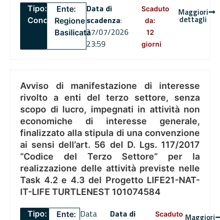
Data di
Tipo:
Ente:
Scaduto
Maggiori
dettagli
scadenza
:
Concorsi
Regione
da:
27/07/2026
Basilicata
12
23:59
giorni
Avviso di manifestazione di interesse
rivolto a enti del terzo settore, senza
scopo di lucro, impegnati in attività non
economiche di interesse generale,
finalizzato alla stipula di una convenzione
ai sensi dell’art. 56 del D. Lgs. 117/2017
“Codice del Terzo Settore” per la
realizzazione delle attività previste nelle
Task 4.2 e 4.3 del Progetto LIFE21-NAT-
IT-LIFE TURTLENEST 101074584
Data
Data di
Tipo:
Ente:
Scaduto
Maggiori