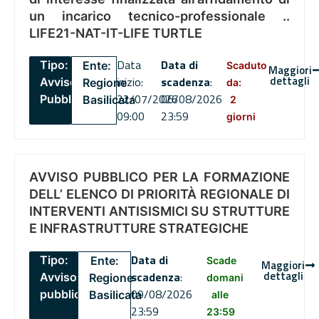
un incarico tecnico-professionale ..
LIFE21-NAT-IT-LIFE TURTLE
Data
Data di
Tipo:
Ente:
Scaduto
Maggiori
dettagli
inizio:
scadenza
:
Avviso
Regione
da:
22/07/2026
06/08/2026
Pubblico
Basilicata
2
09:00
23:59
giorni
AVVISO PUBBLICO PER LA FORMAZIONE
DELL’ ELENCO DI PRIORITÀ REGIONALE DI
INTERVENTI ANTISISMICI SU STRUTTURE
E INFRASTRUTTURE STRATEGICHE
Data di
Tipo:
Ente:
Scade
Maggiori
dettagli
scadenza
:
Avviso
Regione
domani
09/08/2026
pubblico
Basilicata
alle
23:59
23:59