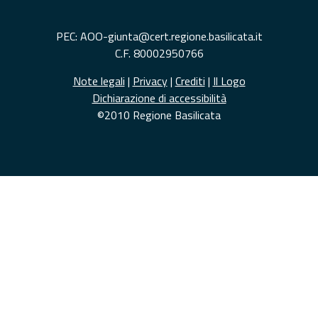
PEC: AOO-giunta@cert.regione.basilicata.it
C.F. 80002950766
Note legali
|
Privacy
|
Crediti
|
Il Logo
Dichiarazione di accessibilità
©2010 Regione Basilicata