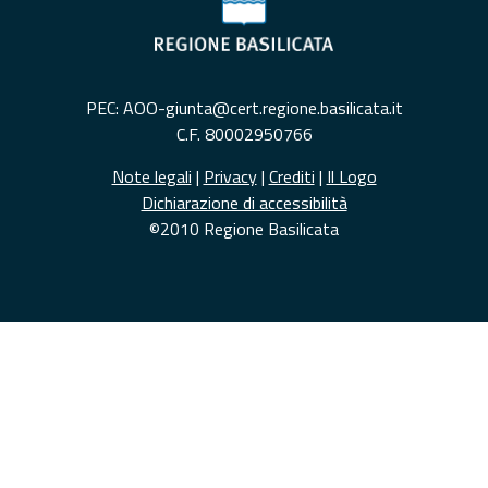
PEC: AOO-giunta@cert.regione.basilicata.it
C.F. 80002950766
Note legali
|
Privacy
|
Crediti
|
Il Logo
Dichiarazione di accessibilità
©2010 Regione Basilicata