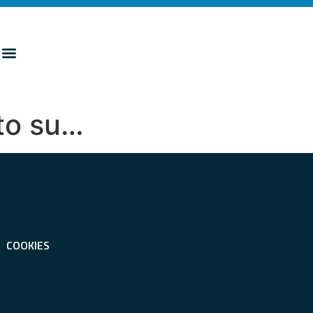
sto su…
COOKIES