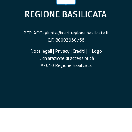
PEC: AOO-giunta@cert.regione.basilicata.it
C.F. 80002950766
Note legali
|
Privacy
|
Crediti
|
Il Logo
Dichiarazione di accessibilità
©2010 Regione Basilicata