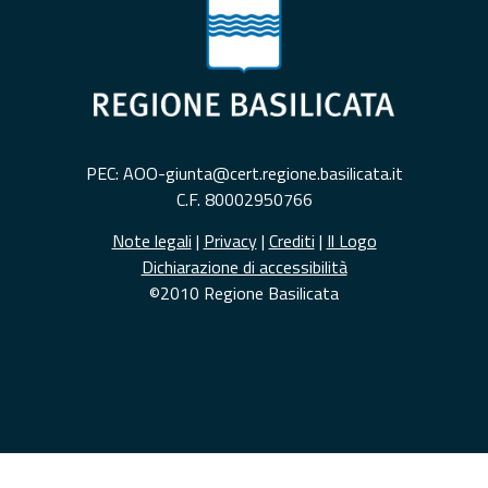
PEC: AOO-giunta@cert.regione.basilicata.it
C.F. 80002950766
Note legali
|
Privacy
|
Crediti
|
Il Logo
Dichiarazione di accessibilità
©2010 Regione Basilicata