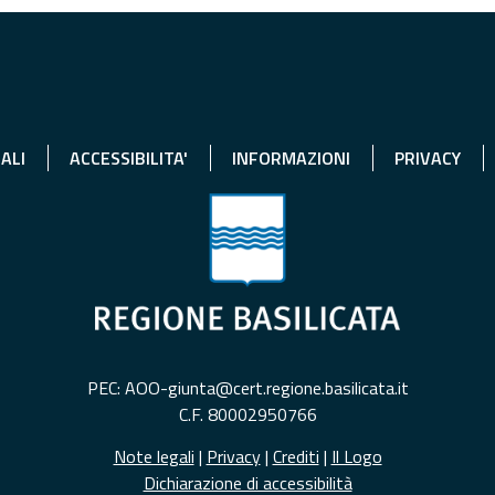
ALI
ACCESSIBILITA'
INFORMAZIONI
PRIVACY
PEC: AOO-giunta@cert.regione.basilicata.it
C.F. 80002950766
Note legali
|
Privacy
|
Crediti
|
Il Logo
Dichiarazione di accessibilità