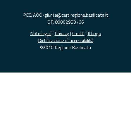
PEC: AOO-giunta@cert.regione.basilicata.it
C.F. 80002950766
Note legali
|
Privacy
|
Crediti
|
Il Logo
Dichiarazione di accessibilità
©2010 Regione Basilicata