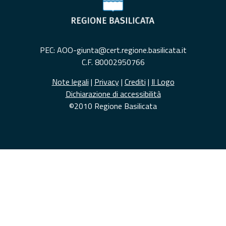
PEC: AOO-giunta@cert.regione.basilicata.it
C.F. 80002950766
Note legali
|
Privacy
|
Crediti
|
Il Logo
Dichiarazione di accessibilità
©2010 Regione Basilicata