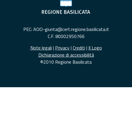
PEC: AOO-giunta@cert.regione.basilicata.it
C.F. 80002950766
Note legali
|
Privacy
|
Crediti
|
Il Logo
Dichiarazione di accessibilità
©2010 Regione Basilicata