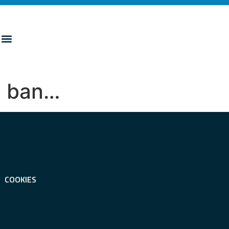
el ban…
COOKIES