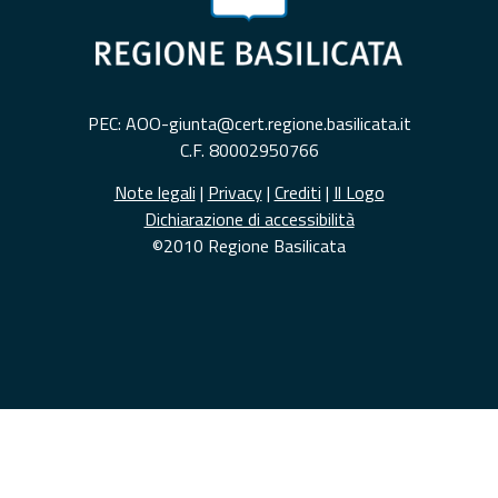
PEC: AOO-giunta@cert.regione.basilicata.it
C.F. 80002950766
Note legali
|
Privacy
|
Crediti
|
Il Logo
Dichiarazione di accessibilità
©2010 Regione Basilicata