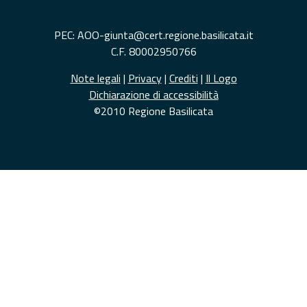
PEC: AOO-giunta@cert.regione.basilicata.it
C.F. 80002950766
Note legali
|
Privacy
|
Crediti
|
Il Logo
Dichiarazione di accessibilità
©2010 Regione Basilicata