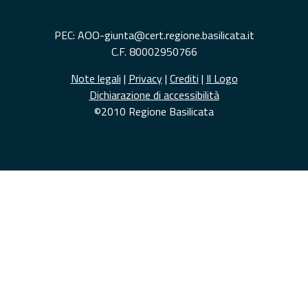
PEC: AOO-giunta@cert.regione.basilicata.it
C.F. 80002950766
Note legali
|
Privacy
|
Crediti
|
Il Logo
Dichiarazione di accessibilità
©2010 Regione Basilicata