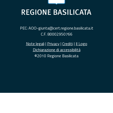
PEC: AOO-giunta@cert.regione.basilicata.it
C.F. 80002950766
Note legali
|
Privacy
|
Crediti
|
Il Logo
Dichiarazione di accessibilità
©2010 Regione Basilicata