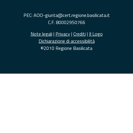
PEC: AOO-giunta@cert.regione.basilicata.it
C.F. 80002950766
Note legali
|
Privacy
|
Crediti
|
Il Logo
Dichiarazione di accessibilità
©2010 Regione Basilicata