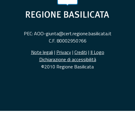
PEC: AOO-giunta@cert.regione.basilicata.it
C.F. 80002950766
Note legali
|
Privacy
|
Crediti
|
Il Logo
Dichiarazione di accessibilità
©2010 Regione Basilicata