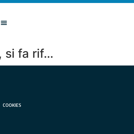
si fa rif…
COOKIES