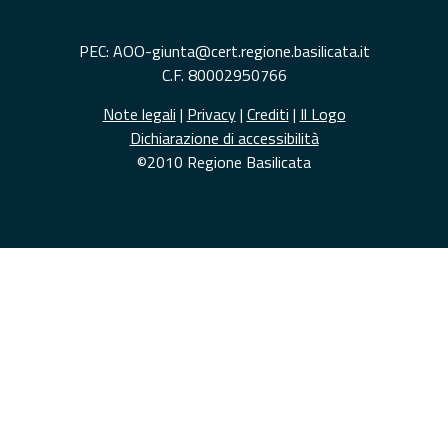
PEC: AOO-giunta@cert.regione.basilicata.it
C.F. 80002950766
Note legali
|
Privacy
|
Crediti
|
Il Logo
Dichiarazione di accessibilità
©2010 Regione Basilicata