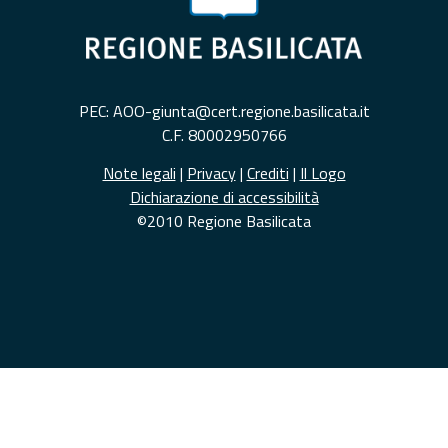
PEC: AOO-giunta@cert.regione.basilicata.it
C.F. 80002950766
Note legali
|
Privacy
|
Crediti
|
Il Logo
Dichiarazione di accessibilità
©2010 Regione Basilicata