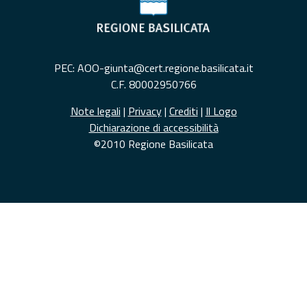
PEC: AOO-giunta@cert.regione.basilicata.it
C.F. 80002950766
Note legali
|
Privacy
|
Crediti
|
Il Logo
Dichiarazione di accessibilità
©2010 Regione Basilicata