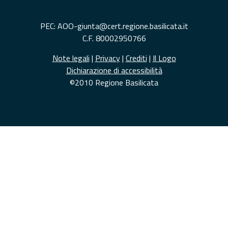
PEC: AOO-giunta@cert.regione.basilicata.it
C.F. 80002950766
Note legali
|
Privacy
|
Crediti
|
Il Logo
Dichiarazione di accessibilità
©2010 Regione Basilicata