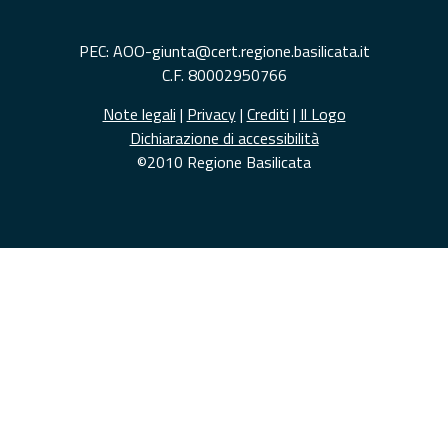
PEC: AOO-giunta@cert.regione.basilicata.it
C.F. 80002950766
Note legali
|
Privacy
|
Crediti
|
Il Logo
Dichiarazione di accessibilità
©2010 Regione Basilicata