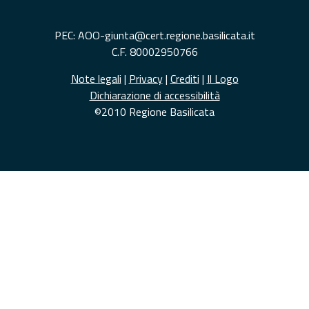
PEC: AOO-giunta@cert.regione.basilicata.it
C.F. 80002950766
Note legali
|
Privacy
|
Crediti
|
Il Logo
Dichiarazione di accessibilità
©2010 Regione Basilicata