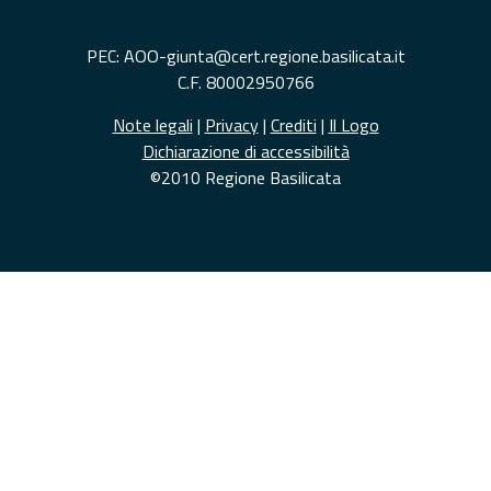
PEC: AOO-giunta@cert.regione.basilicata.it
C.F. 80002950766
Note legali
|
Privacy
|
Crediti
|
Il Logo
Dichiarazione di accessibilità
©2010 Regione Basilicata