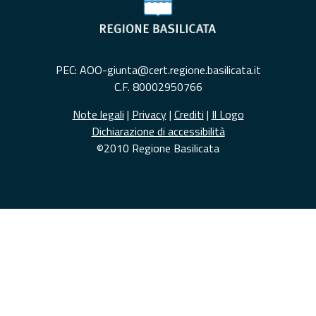
PEC: AOO-giunta@cert.regione.basilicata.it
C.F. 80002950766
Note legali
|
Privacy
|
Crediti
|
Il Logo
Dichiarazione di accessibilità
©2010 Regione Basilicata