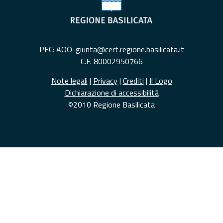
PEC: AOO-giunta@cert.regione.basilicata.it
C.F. 80002950766
Note legali
|
Privacy
|
Crediti
|
Il Logo
Dichiarazione di accessibilità
©2010 Regione Basilicata