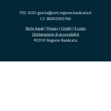
PEC: AOO-giunta@cert.regione.basilicata.it
C.F. 80002950766
Note legali
|
Privacy
|
Crediti
|
Il Logo
Dichiarazione di accessibilità
©2010 Regione Basilicata