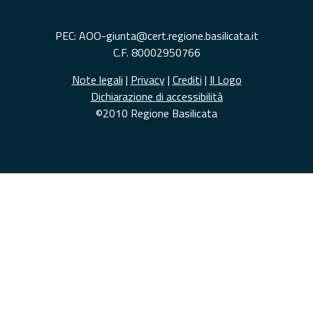
PEC: AOO-giunta@cert.regione.basilicata.it
C.F. 80002950766
Note legali
|
Privacy
|
Crediti
|
Il Logo
Dichiarazione di accessibilità
©2010 Regione Basilicata