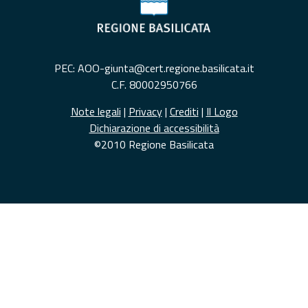
PEC: AOO-giunta@cert.regione.basilicata.it
C.F. 80002950766
Note legali
|
Privacy
|
Crediti
|
Il Logo
Dichiarazione di accessibilità
©2010 Regione Basilicata