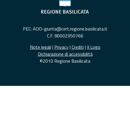
PEC: AOO-giunta@cert.regione.basilicata.it
C.F. 80002950766
Note legali
|
Privacy
|
Crediti
|
Il Logo
Dichiarazione di accessibilità
©2010 Regione Basilicata